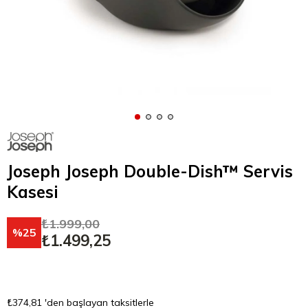
Joseph Joseph Double-Dish™ Servis
Kasesi
₺1.999,00
25
₺1.499,25
₺374,81
'den başlayan taksitlerle