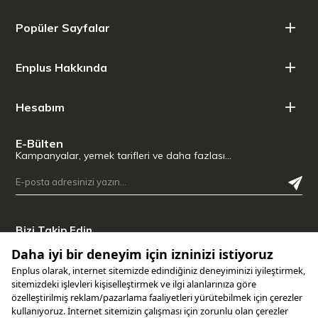
Tasarım Özelliği: Atıkları Gizleyen İki Katmanlı Yapı.
Popüler Sayfalar
Boyutlar: 6.5 Cm (Yükseklik) X 17.8 Cm (Genişlik) X 17.8 Cm
(Derinlik)
Malzeme: BPA İçermeyen Dayanıklı Plastik.
Enplus Hakkında
Bakım: Bulaşık Makinesinde Yıkanabilir.
Hesabım
E-Bülten
Kampanyalar, yemek tarifleri ve daha fazlası…
Bizi Takip Edin
Uygulamamızı İndirin