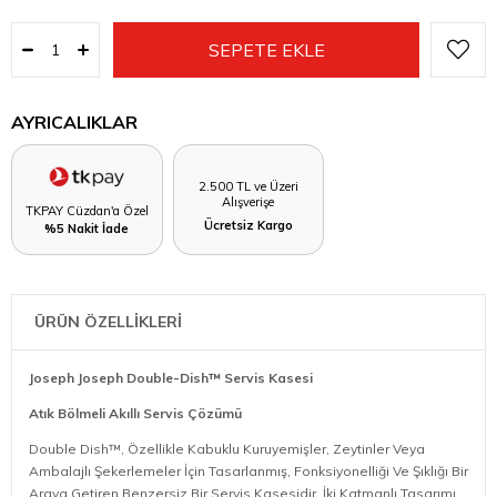
AYRICALIKLAR
2.500 TL ve Üzeri
Alışverişe
TKPAY Cüzdan'a Özel
Ücretsiz Kargo
%5 Nakit İade
ÜRÜN ÖZELLİKLERİ
Joseph Joseph Double-Dish™ Servis Kasesi
Atık Bölmeli Akıllı Servis Çözümü
Double Dish™, Özellikle Kabuklu Kuruyemişler, Zeytinler Veya
Ambalajlı Şekerlemeler İçin Tasarlanmış, Fonksiyonelliği Ve Şıklığı Bir
Araya Getiren Benzersiz Bir Servis Kasesidir. İki Katmanlı Tasarımı