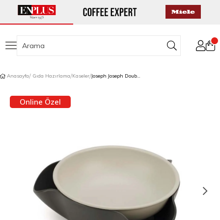
Anasayfa
Gıda Hazırlama
Kaseler
Joseph Joseph Double-Dish™ Servis Kasesi
Online Özel