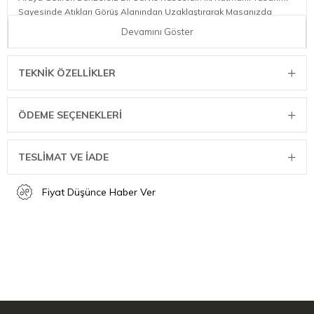
Sayesinde Atıkları Görüş Alanından Uzaklaştırarak Masanızda
Daima Temiz Bir Görünüm Sağlar.
Devamını Göster
İkisi Bir Arada Tasarım
Bu Ürün, Üst Üste Geçen İki Ayrı Kaseden Oluşur. Üstteki Kaseye
TEKNIK ÖZELLIKLER
Servis Edilecek Atıştırmalıklar Yerleştirilirken, Alttaki Kase Kabuklar,
Çekirdekler Veya Çöp Haline Gelen Atıklar İçin Kullanılır. Üst
Kasenin Kenarlarında Bulunan Geniş Boşluklar, Atıkların Kolayca Alt
ÖDEME SEÇENEKLERI
Bölmeye Gönderilmesini Sağlar.
Temiz Ve Düzenli Sunumlar
TESLİMAT VE İADE
Geleneksel Servis Kaselerinde Karşılaşılan "Atıklar İçin Ekstra Tabak
Arama" Sorununu Ortadan Kaldırır. Alttaki Kase Atıkları Gizlediği İçin
Fiyat Düşünce Haber Ver
Masada Oluşan Dağınık Görüntüyü Önler. Hem Ev İçinde Hem De
Misafir Ağırlarken Pratik Bir Çözüm Sunar.
Çok Amaçlı Kullanım
Gerektiğinde İki Kase Birbirinden Tamamen Ayrılarak İki Farklı Servis
Tabağı Olarak Da Kullanılabilir. Kompakt Yapısı Sayesinde Mutfak
Dolaplarında Yer Kaplamaz.
Özellikler