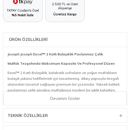
2.500 TL ve Üzeri
Alışverişe
TKPAY Cüzdan'a Özel
Ücretsiz Kargo
%5 Nakit İade
ÜRÜN ÖZELLİKLERİ
Joseph Joseph Excel™ 2 Katlı Bulaşıklık Paslanmaz Çelik
Mutfak Tezgahında Maksimum Kapasite Ve Profesyonel Düzen
Excel™ 2 Katlı Bulaşıklık, kalabalık sofraların ve yoğun mutfakların
bulaşık yükünü hafifletmek için tasarlanmış, dikey yapısıyla tezgah
alanından tasarruf sağlayan premium bir çözümdür. Yüksek kaliteli
paslanmaz çelik gövdesi mutfağınıza modern bir şıklık katarken,
akıllı bölmeleri her türlü mutfak gerecini organize bir şekilde
Devamını Göster
kurutmanıza olanak tanır.
Dikey İki Katlı Akıllı Tasarım
TEKNIK ÖZELLIKLER
Geleneksel geniş bulaşıklıkların aksine dikey formuyla alanı daha
verimli kullanır: