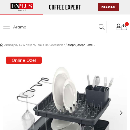
Anasayfa
Ev & Yaşam
Temizlik Aksesuarları
Joseph Joseph Excel™ 2 Katlı Bulaşıklık Paslanmaz Çelik
Online Özel