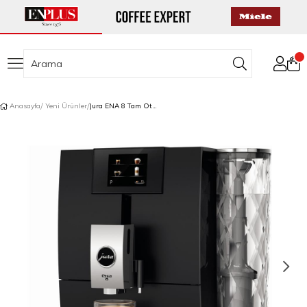
Anasayfa
Yeni Ürünler
Jura ENA 8 Tam Otomatik Kahve Makinesi Touch Full Metropolitan Black