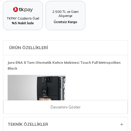
2.500 TL ve Üzeri
Alışverişe
TKPAY Cüzdan'a Özel
Ücretsiz Kargo
%5 Nakit İade
ÜRÜN ÖZELLİKLERİ
Jura ENA 8 Tam Otomatik Kahve Makinesi Touch Full Metropolitan
Black
Devamını Göster
Birinci sınıf teknoloji
TEKNIK ÖZELLIKLER
Profesyonel Aroma Öğütücü, kahvenin aromasını %12,2 artırarak