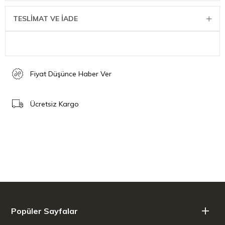
daha düzgün bir öğütme sağlar. Yenilikçi ince köpük teknolojisi ise
sütle yapılan trend spesiyaliteler için güzel ve hafif süt köpüğü
TESLİMAT VE İADE
oluşturur. İki fincan fonksiyonu sayesinde ENA 8, artık aynı anda iki
sade kahve spesiyalitesi hazırlayabilir. Akıllı süt sistemi temizleme
işlevi, sürekli olarak mükemmel kahveler almanızı sağlayan TÜV
sertifikalı hijyen garantisi sunar.
Fiyat Düşünce Haber Ver
Ücretsiz Kargo
Sadece keyfini çıkarın
Kullanımı kolay dokunmatik ekranı, parmaklarınızın ucuyla 15
spesiyalite hazırlamanızı sağlar. Süt sistemi temizleme işlevi, tek
bir düğmeye dokunarak her zaman TÜV sertifikalı hijyen elde
etmenizi sağlar. ENA 8, WiFi teknolojisi sayesinde J.O.E.® ile
uyumludur, bu sayede akıllı telefonunuzdan rahatlıkla
çalıştırabilirsiniz.
Popüler Sayfalar