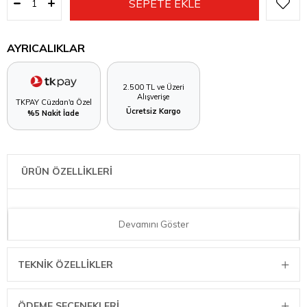
AYRICALIKLAR
2.500 TL ve Üzeri
Alışverişe
TKPAY Cüzdan'a Özel
Ücretsiz Kargo
%5 Nakit İade
ÜRÜN ÖZELLİKLERİ
30 cm kaiser marka Alman kek kalıbı
Devamını Göster
TEKNIK ÖZELLIKLER
ÖDEME SEÇENEKLERI