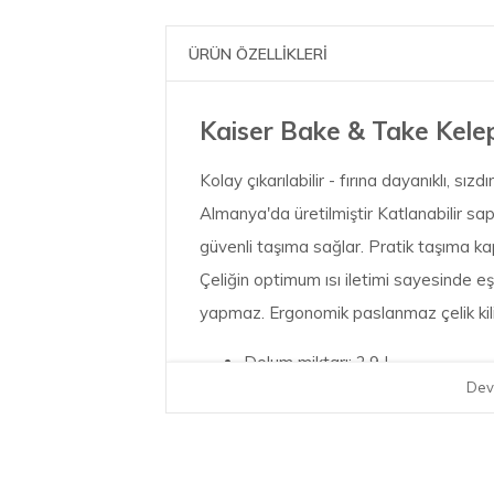
ÜRÜN ÖZELLİKLERİ
Kaiser Bake & Take Kelep
Kolay çıkarılabilir - fırına dayanıklı, sı
Almanya'da üretilmiştir Katlanabilir sa
güvenli taşıma sağlar. Pratik taşıma 
Çeliğin optimum ısı iletimi sayesinde e
yapmaz. Ergonomik paslanmaz çelik kili
Dolum miktarı: 2,9 L
Dev
Malzeme: Yapışmaz kaplamalı çel
Ürün Boyutları: 27.5 x 27.5 x 11
Malzeme: Plastik