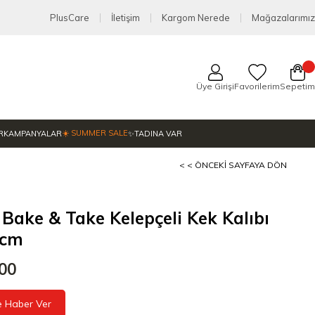
PlusCare
İletişim
Kargom Nerede
Mağazalarımız
Üye Girişi
Favorilerim
Sepetim
☀️ SUMMER SALE
R
KAMPANYALAR
✨TADINA VAR
< < ÖNCEKI SAYFAYA DÖN
 Bake & Take Kelepçeli Kek Kalıbı
 cm
,00
e Haber Ver