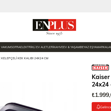
E VAKUM
SOFRA
ELEKTRİKLİ EV ALETLERİ
KAHVE
EV & YAŞAM
BEYAZ EŞYA
MARKALA
 KELEPÇELI KEK KALIBI 24X24 CM
Kaiser
24x24
₺1.999
Gelinc