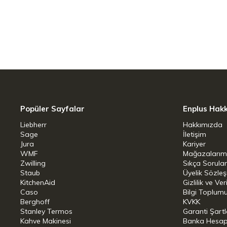
Kaplama Türü: ‎Kaplamasız
Bulaşık Makinesinde Yıkanabilir: ‎
Popüler Sayfalar
Enplus Hak
Liebherr
Hakkımızda
Sage
İletişim
Jura
Kariyer
WMF
Mağazalarım
Zwilling
Sıkça Sorula
Staub
Üyelik Sözle
KitchenAid
Gizlilik ve Ver
Caso
Bilgi Toplumu
Berghoff
KVKK
Stanley Termos
Garanti Şartl
Kahve Makinesi
Banka Hesap B