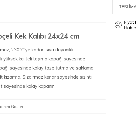
TESLİMA
Fiyat
Haber
çeli Kek Kalıbı 24x24 cm
zdırmaz, 230°C'ye kadar ısıya dayanıklı.
plı yüksek kaliteli taşıma kapağı sayesinde
kapağı sayesinde kolay taze tutma ve saklama.
şit kızarma. Sızdırmaz kenar sayesinde sızıntı
t sayesinde kolay kapanır.
amını Göster
ik
 cm; 800 gram