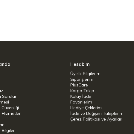
Hayır
kında
Hesabım
Üyelik Bilgilerim
Siparişlerim
PlusCare
ız
Kargo Takip
n Sorular
Kolay İade
şmesi
Favorilerim
i Güvenliği
Hediye Çeklerim
 Hizmetleri
İade ve Değişim Taleplerim
Çerez Politikası ve Ayarları
arı
ilgileri