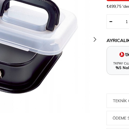
₺499,75
'de
AYRICALI
TKPAY Cüz
%5 Nak
TEKNIK 
ÖDEME 