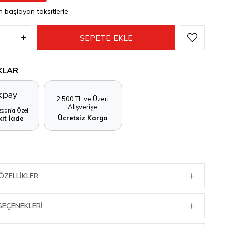
n başlayan taksitlerle
KLAR
2.500 TL ve Üzeri
Alışverişe
dan'a Özel
Ücretsiz Kargo
it İade
ÖZELLIKLER
SEÇENEKLERI