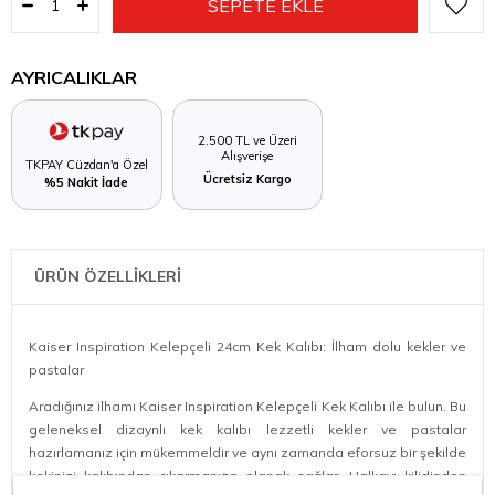
AYRICALIKLAR
2.500 TL ve Üzeri
Alışverişe
TKPAY Cüzdan'a Özel
Ücretsiz Kargo
%5 Nakit İade
ÜRÜN ÖZELLİKLERİ
Kaiser Inspiration Kelepçeli 24cm Kek Kalıbı: İlham dolu kekler ve
pastalar
Aradığınız ilhamı Kaiser Inspiration Kelepçeli Kek Kalıbı ile bulun. Bu
geleneksel dizaynlı kek kalıbı lezzetli kekler ve pastalar
hazırlamanız için mükemmeldir ve aynı zamanda eforsuz bir şekilde
kekinizi kalıbından çıkarmanıza olanak sağlar. Halkayı kilidinden