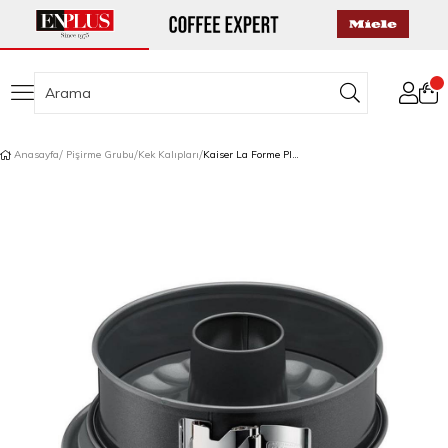
Anasayfa
Pişirme Grubu
Kek Kalıpları
Kaiser La Forme Plus Borulu Kelepçeli Kek Kalıbı 28 cm