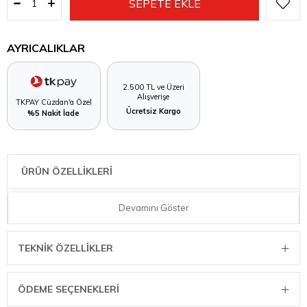
AYRICALIKLAR
2.500 TL ve Üzeri
Alışverişe
TKPAY Cüzdan'a Özel
Ücretsiz Kargo
%5 Nakit İade
ÜRÜN ÖZELLİKLERİ
KAISER LA FORME PLUS OFSET KÜÇÜK SPATULA
Devamını Göster
TEKNIK ÖZELLIKLER
ÖDEME SEÇENEKLERI