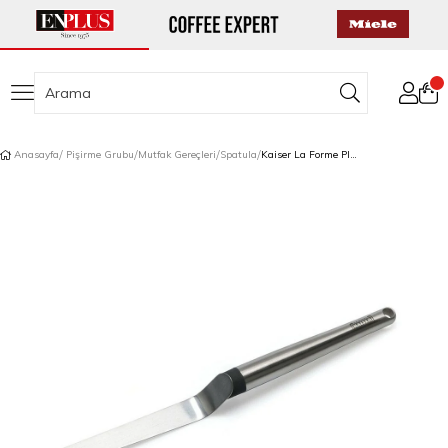
Anasayfa
Pişirme Grubu
Mutfak Gereçleri
Spatula
Kaiser La Forme Plus Ofset Küçük Spatula