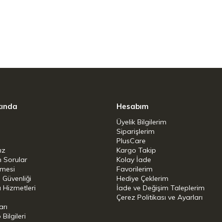
 tek seferde veya hemen keyif almak için lezzetli
ne pişirebilirsiniz. Pişirme hayal gücünüzün
ğru şekillerde mini çörekler, kekler, çubuk kekler,
eyin - yumuşak bisküviler hatmi kremasıyla
r eşit şekilde kızarır, ve yapışmaz kaplama
. Diğer bir artı: kaplama, elle yıkayarak temizliği
 ayrıca hamur işleri için paslanmaz çelikten
sağlam bir CroRing kesici içerir.
kında
Hesabım
Üyelik Bilgilerim
Siparişlerim
PlusCare
ız
Kargo Takip
n Sorular
Kolay İade
şmesi
Favorilerim
i Güvenliği
Hediye Çeklerim
 Hizmetleri
İade ve Değişim Taleplerim
Çerez Politikası ve Ayarları
arı
ilgileri