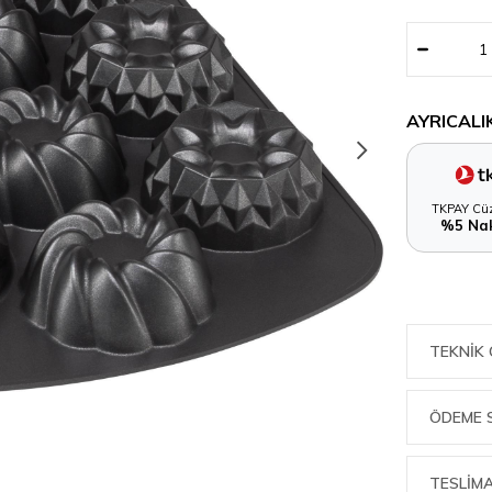
AYRICALI
TKPAY Cüz
%5 Nak
TEKNIK 
ÖDEME 
TESLİMA