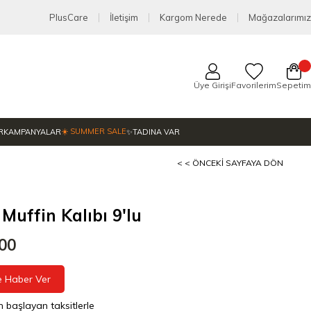
PlusCare
İletişim
Kargom Nerede
Mağazalarımız
Üye Girişi
Favorilerim
Sepetim
☀️ SUMMER SALE
R
KAMPANYALAR
✨TADINA VAR
< < ÖNCEKI SAYFAYA DÖN
 Muffin Kalıbı 9'lu
,00
e Haber Ver
n başlayan taksitlerle