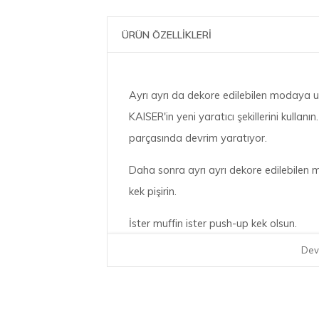
ÜRÜN ÖZELLİKLERİ
Ayrı ayrı da dekore edilebilen modaya u
KAISER'in yeni yaratıcı şekillerini kullan
parçasında devrim yaratıyor.
Daha sonra ayrı ayrı dekore edilebilen m
kek pişirin.
İster muffin ister push-up kek olsun.
Dev
KAISER Creativ koleksiyonu en yeni pişirme
Yapışmaz kaplamalı muffin kalıplarında m
hamurdan yapılan küçük, kullanışlı kekler