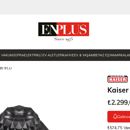
E VAKUM
SOFRA
ELEKTRİKLİ EV ALETLERİ
KAHVE
EV & YAŞAM
BEYAZ EŞYA
MARKALA
BI 9'LU
Kaiser
₺2.299
Gelinc
₺574,75
'de