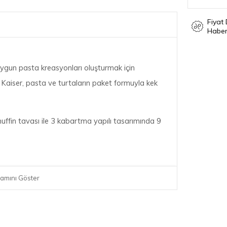
Fiyat
Haber
ygun pasta kreasyonları oluşturmak için
ın. Kaiser, pasta ve turtaların paket formuyla kek
uffin tavası ile 3 kabartma yapılı tasarımında 9
amını Göster
 fikirleri için yaratıcı bir ürün yelpazesi sunar.
eyveler, kuruyemişler ve çikolata ile ince
 mükemmel bir şekilde ortaya çıkıyor. Farklı