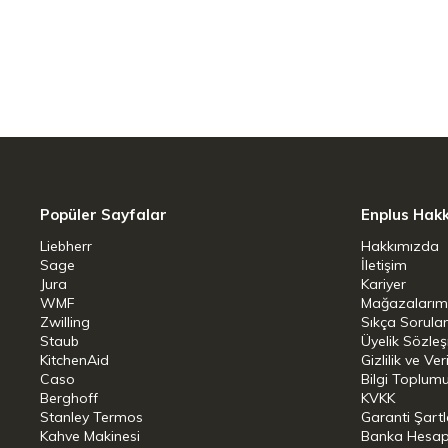
boyutlarda çok sayıda pişirme kalıbı ile,
mini keklerden altı, on iki ve hatta 24 ta
çılgınca hareket etmesine izin verin ve do
çikolatalar veya boğmaca turtaları den
doldurulur. Siyah teneke kalıplarda hamu
sayesinde pişmiş kek kolayca çıkarılabilir
çocuk oyuncağı haline getirir. Koleksiyon
yapılmış sekiz santimetre büyüklüğünde, 
Popüler Sayfalar
Enplus Hak
Liebherr
Hakkımızda
Sage
İletişim
Jura
Kariyer
WMF
Mağazalarım
Zwilling
Sıkça Sorula
Staub
Üyelik Sözle
KitchenAid
Gizlilik ve Ver
Caso
Bilgi Toplumu
Berghoff
KVKK
Stanley Termos
Garanti Şartl
Kahve Makinesi
Banka Hesap B