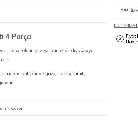
TESLİMA
KULLANMA 
ti 4 Parça
Fiyat
Haber
ediyor. Tencerelerin yüzeyi, parlak bir dış yüzeye
iptir.
ir tabana sahiptir ve gazlı, cam seramik,
gundur.
amını Göster
 hacim 2,4 L