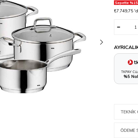
Sepette %15
₺7.749,75
'
AYRICALI
TKPAY Cüz
%5 Nak
TEKNIK 
ÖDEME 