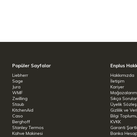
1 adet cam kapaklı kapalı tencere, 16 
1 adet cam kapaklı kapalı tencere, 24 
2 pratik dökme ağzı ile 16 cm çapında 
Pratik cam kapak dahildir.
Popüler Sayfalar
Enplus Hak
Liebherr
Hakkımızda
Sage
İletişim
Jura
Kariyer
WMF
Mağazalarım
Zwilling
Sıkça Sorula
Staub
Üyelik Sözle
KitchenAid
Gizlilik ve Ver
Caso
Bilgi Toplumu
Berghoff
KVKK
Stanley Termos
Garanti Şartl
Kahve Makinesi
Banka Hesap B