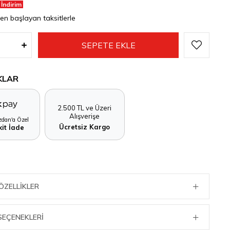
 İndirim
den başlayan taksitlerle
KLAR
2.500 TL ve Üzeri
Alışverişe
dan'a Özel
Ücretsiz Kargo
it İade
ÖZELLIKLER
SEÇENEKLERI