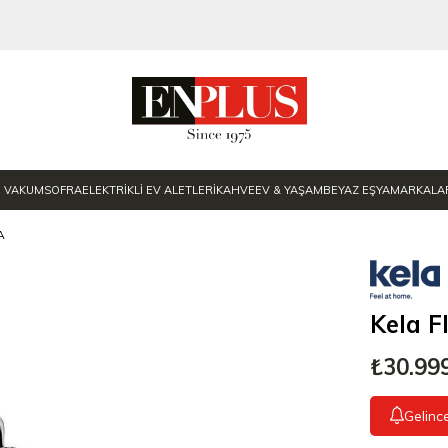
E VAKUM
SOFRA
ELEKTRİKLİ EV ALETLERİ
KAHVE
EV & YAŞAM
BEYAZ EŞYA
MARKALA
A
Kela F
₺30.99
Gelinc