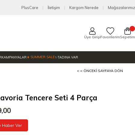
PlusCare
İletişim
Kargom Nerede
Mağazalarımız
Üye Girişi
Favorilerim
Sepetim
☀️ SUMMER SALE
R
KAMPANYALAR
✨TADINA VAR
< < ÖNCEKI SAYFAYA DÖN
lavoria Tencere Seti 4 Parça
9,00
e Haber Ver