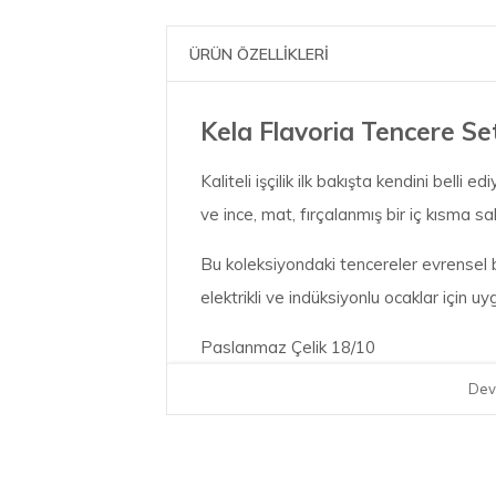
ÜRÜN ÖZELLİKLERİ
Kela Flavoria Tencere Se
Kaliteli işçilik ilk bakışta kendini belli 
ve ince, mat, fırçalanmış bir iç kısma sah
Bu koleksiyondaki tencereler evrensel b
elektrikli ve indüksiyonlu ocaklar için uy
Paslanmaz Çelik 18/10
Dev
SET İÇERİĞİ:
1 adet cam kapaklı tencere, 20 cm çap,