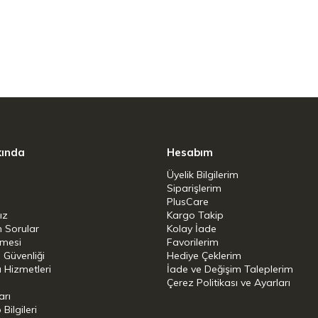
cm çap, hacim 1,6 L
cm çap, hacim 5,5 L
1 güveç, hacim 1,3 L
kında
Hesabım
Üyelik Bilgilerim
Siparişlerim
PlusCare
ız
Kargo Takip
n Sorular
Kolay İade
şmesi
Favorilerim
i Güvenliği
Hediye Çeklerim
 Hizmetleri
İade ve Değişim Taleplerim
Çerez Politikası ve Ayarları
arı
ilgileri