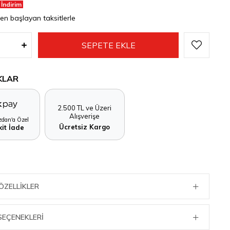
 İndirim
den başlayan taksitlerle
KLAR
2.500 TL ve Üzeri
Alışverişe
dan'a Özel
Ücretsiz Kargo
it İade
ÖZELLIKLER
SEÇENEKLERI