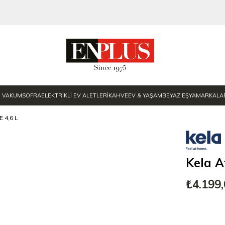
E VAKUM
SOFRA
ELEKTRİKLİ EV ALETLERİ
KAHVE
EV & YAŞAM
BEYAZ EŞYA
MARKALA
 4,6 L
Kela A
₺4.199