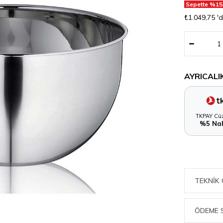
Sepette %15
₺1.049,75
'
AYRICALI
TKPAY Cüz
%5 Nak
TEKNIK 
ÖDEME 