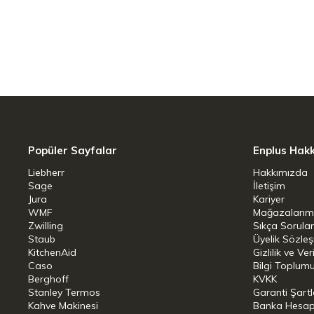
Hacim: 4,6
Popüler Sayfalar
Enplus Hak
Liebherr
Hakkımızda
Sage
İletişim
Jura
Kariyer
WMF
Mağazalarım
Zwilling
Sıkça Sorula
Staub
Üyelik Sözle
KitchenAid
Gizlilik ve Ver
Caso
Bilgi Toplumu
Berghoff
KVKK
Stanley Termos
Garanti Şartl
Kahve Makinesi
Banka Hesap B