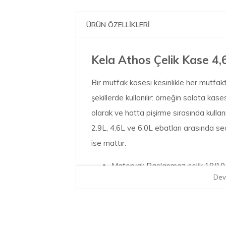
ÜRÜN ÖZELLİKLERİ
Kela Athos Çelik Kase 4,
Bir mutfak kasesi kesinlikle her mutfakt
şekillerde kullanılır: örneğin salata kase
olarak ve hatta pişirme sırasında kullanı
2.9L, 4.6L ve 6.0L ebatları arasında seçi
ise mattır.
Materyal: Paslanmaz çelik 18/10
Dev
Renk: Parlak Metal
Yükseklik: 14 cm
Çap: 24 cm