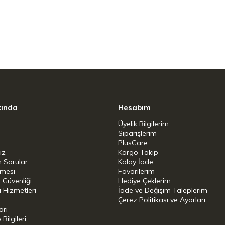
kında
Hesabım
Üyelik Bilgilerim
Siparişlerim
PlusCare
ız
Kargo Takip
n Sorular
Kolay İade
şmesi
Favorilerim
i Güvenliği
Hediye Çeklerim
 Hizmetleri
İade ve Değişim Taleplerim
Çerez Politikası ve Ayarları
arı
ilgileri