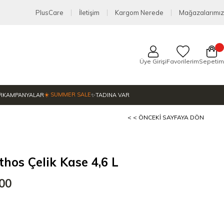
PlusCare
İletişim
Kargom Nerede
Mağazalarımız
Üye Girişi
Favorilerim
Sepetim
☀️ SUMMER SALE
R
KAMPANYALAR
✨TADINA VAR
< < ÖNCEKI SAYFAYA DÖN
thos Çelik Kase 4,6 L
,00