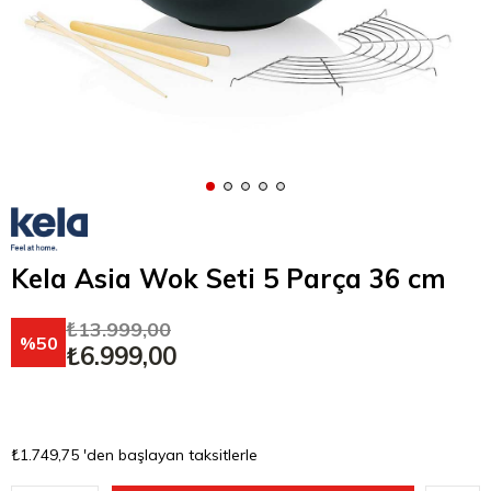
Kela Asia Wok Seti 5 Parça 36 cm
₺13.999,00
50
₺6.999,00
₺1.749,75
'den başlayan taksitlerle