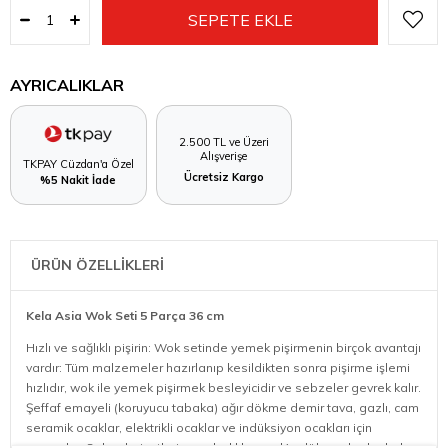
AYRICALIKLAR
2.500 TL ve Üzeri
Alışverişe
TKPAY Cüzdan'a Özel
Ücretsiz Kargo
%5 Nakit İade
ÜRÜN ÖZELLİKLERİ
Kela Asia Wok Seti 5 Parça 36 cm
Hızlı ve sağlıklı pişirin: Wok setinde yemek pişirmenin birçok avantajı
vardır: Tüm malzemeler hazırlanıp kesildikten sonra pişirme işlemi
hızlıdır, wok ile yemek pişirmek besleyicidir ve sebzeler gevrek kalır.
Şeffaf emayeli (koruyucu tabaka) ağır dökme demir tava, gazlı, cam
seramik ocaklar, elektrikli ocaklar ve indüksiyon ocakları için
uygundur. Sebzeleri, etleri veya balıkları wok'a dökene kadar buhar