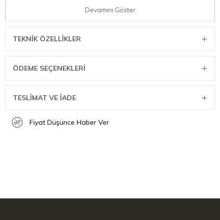
Devamını Göster
Renk: Mat gümüş
Uzunluk: 16 cm
Genişlik: 5 cm
TEKNIK ÖZELLIKLER
Malzeme: Döküm çinko
ÖDEME SEÇENEKLERI
TESLİMAT VE İADE
Fiyat Düşünce Haber Ver