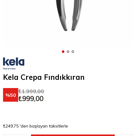
Kela Crepa Fındıkkıran
₺1.999,00
50
₺999,00
₺249,75
'den başlayan taksitlerle