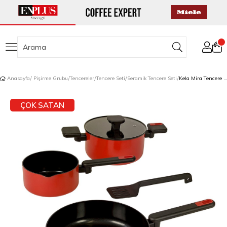
Anasayfa
Pişirme Grubu
Tencereler
Tencere Seti
Seramik Tencere Seti
Kela Mira Tencere Seti 5 Parça Kırmızı
ÇOK SATAN