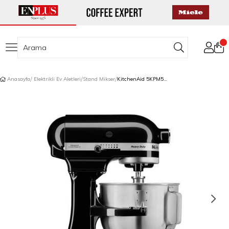
Anasayfa
Elektrikli Ev Aletleri
Stand Mikser
KitchenAid 5KPM5EOB Heavy Duty 4,8 L Stand Mikser Onyx Black