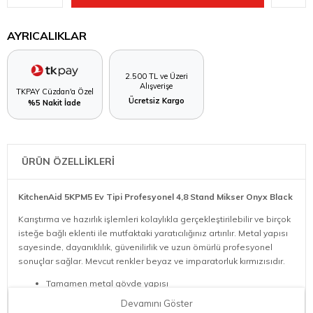
AYRICALIKLAR
2.500 TL ve Üzeri
Alışverişe
TKPAY Cüzdan'a Özel
Ücretsiz Kargo
%5 Nakit İade
ÜRÜN ÖZELLİKLERİ
KitchenAid 5KPM5 Ev Tipi Profesyonel 4,8 Stand Mikser Onyx Black
Karıştırma ve hazırlık işlemleri kolaylıkla gerçekleştirilebilir ve birçok
isteğe bağlı eklenti ile mutfaktaki yaratıcılığınız artırılır. Metal yapısı
sayesinde, dayanıklılık, güvenilirlik ve uzun ömürlü profesyonel
sonuçlar sağlar. Mevcut renkler beyaz ve imparatorluk kırmızısıdır.
Tamamen metal gövde yapısı
Paslanmaz çelik kase
Devamını Göster
Elektriksel hız kontrolü