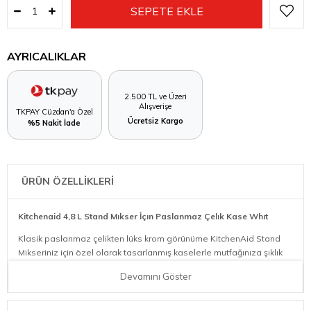
AYRICALIKLAR
2.500 TL ve Üzeri
Alışverişe
TKPAY Cüzdan'a Özel
Ücretsiz Kargo
%5 Nakit İade
ÜRÜN ÖZELLİKLERİ
Kitchenaid 4,8 L Stand Mıkser İçın Paslanmaz Çelık Kase Whıt
Klasik paslanmaz çelikten lüks krom görünüme KitchenAid Stand
Mikseriniz için özel olarak tasarlanmış kaselerle mutfağınıza şıklık
katın.
Devamını Göster