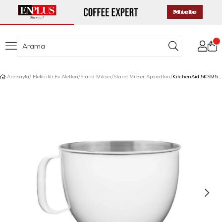
Anasayfa
Elektrikli Ev Aletleri
Stand Mikser
Stand Mikser Aparatları
KitchenAid 5KSM5SSBWH 4,8 L Stand Mikser İçin Paslanmaz Çelik Kase White