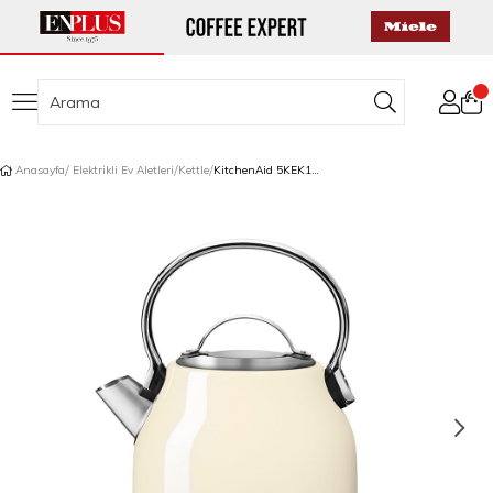
Anasayfa
Elektrikli Ev Aletleri
Kettle
KitchenAid 5KEK1222EAC 1,25 L Su Isıtıcısı Almond Cream