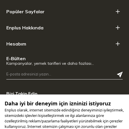
Çıkarılabilir kireç filtresi: Evet
Elektrik gücü: (W)2200
Popüler Sayfalar
Frekans (Hz): 50/60
Garanti süresi: 2 yıl
Enplus Hakkında
Hesabım
E-Bülten
Kampanyalar, yemek tarifleri ve daha fazlası…
Bizi Takip Edin
Uygulamamızı İndirin