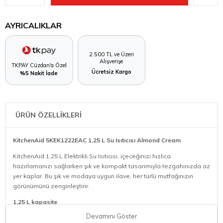
AYRICALIKLAR
2.500 TL ve Üzeri
Alışverişe
TKPAY Cüzdan'a Özel
Ücretsiz Kargo
%5 Nakit İade
ÜRÜN ÖZELLİKLERİ
KitchenAid 5KEK1222EAC 1,25 L Su Isıtıcısı Almond Cream
KitchenAid 1,25 L Elektrikli Su Isıtıcısı, içeceğinizi hızlıca
hazırlamanızı sağlarken şık ve kompakt tasarımıyla tezgahınızda az
yer kaplar. Bu şık ve modaya uygun ilave, her türlü mutfağınızın
görünümünü zenginleştirir.
1,25 L kapasite
Devamını Göster
1,25 L kapasite sayesinde su hızlı kaynar ve kaselere veya tavalara