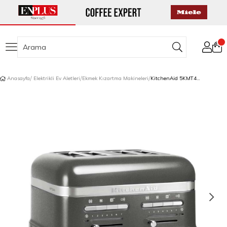
Anasayfa
Elektrikli Ev Aletleri
Ekmek Kızartma Makineleri
KitchenAid 5KMT4205EMS Artisan 4 Yuvalı Ekmek Kızartma Makinesi Medallion Silver