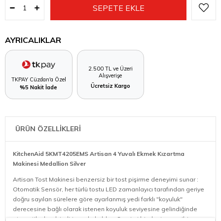
AYRICALIKLAR
2.500 TL ve Üzeri
Alışverişe
TKPAY Cüzdan'a Özel
Ücretsiz Kargo
%5 Nakit İade
ÜRÜN ÖZELLİKLERİ
KitchenAid 5KMT4205EMS Artisan 4 Yuvalı Ekmek Kızartma
Makinesi Medallion Silver
Artisan Tost Makinesi benzersiz bir tost pişirme deneyimi sunar :
Otomatik Sensör, her türlü tostu LED zamanlayıcı tarafından geriye
doğru sayılan sürelere göre ayarlanmış yedi farklı "koyuluk"
derecesine bağlı olarak istenen koyuluk seviyesine gelindiğinde
otomatik olarak indirir ya da kaldırır. Samimi bir dostunuz gibi,