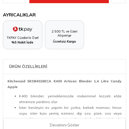
AYRICALIKLAR
2.500 TL ve Üzeri
Alışverişe
TKPAY Cüzdan'a Özel
Ücretsiz Kargo
%5 Nakit İade
ÜRÜN ÖZELLİKLERİ
Kitchenaid 5KSB4026ECA K400 Artisan Blender 1,4 Litre Candy
Apple
K400 blender, yemeklerinizde mükemmel lezzeti elde
etmenize yardımcı olur.
İster besleyici ev yapımı bir çorba, bebek maması, limon
suyu, ister kuru yemiş ezmesi, dip sos, püre, sos veya
smoothie yapın, en sert malzemelerle bile pürüzsüz
sonuçlar elde etmeniz için tasarlanmıştır.
Devamını Göster