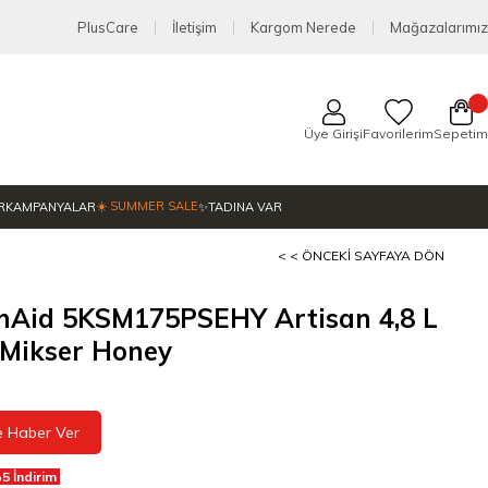
PlusCare
İletişim
Kargom Nerede
Mağazalarımız
Üye Girişi
Favorilerim
Sepetim
☀️ SUMMER SALE
R
KAMPANYALAR
✨TADINA VAR
< < ÖNCEKI SAYFAYA DÖN
enAid 5KSM175PSEHY Artisan 4,8 L
 Mikser Honey
e Haber Ver
5 İndirim