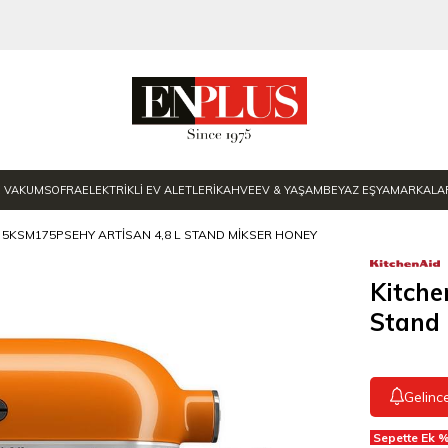
E VAKUM
SOFRA
ELEKTRİKLİ EV ALETLERİ
KAHVE
EV & YAŞAM
BEYAZ EŞYA
MARKALA
 5KSM175PSEHY ARTISAN 4,8 L STAND MIKSER HONEY
Kitch
Stand
Gelinc
Sepette Ek %