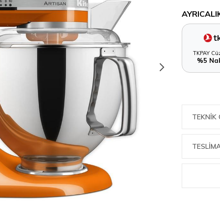
AYRICALI
TKPAY Cüz
%5 Nak
TEKNIK 
TESLİMA