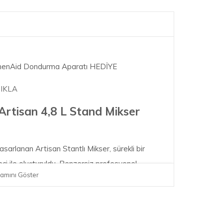
tchenAid Dondurma Aparatı HEDİYE
TIKLA
rtisan 4,8 L Stand Mikser
asarlanan Artisan Stantlı Mikser, sürekli bir
eci ile oluşturuldu. Benzersiz profesyonel
amını Göster
ir, hayal gücünüzü, becerilerinizi geliştirerek
edebilmenizi sağlar ve her seferinde gerçek
rdımcı olur. Artisan Stantlı Mikserinizi gerçek