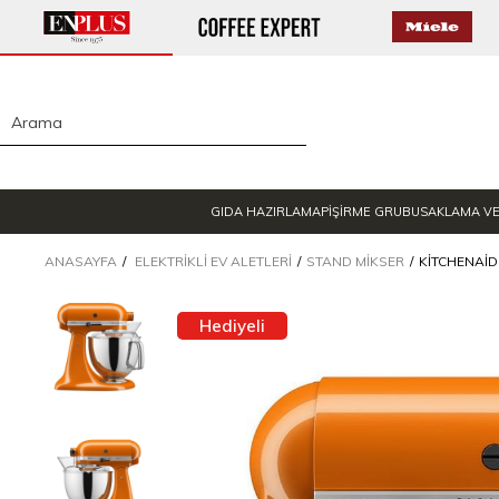
GIDA HAZIRLAMA
PİŞİRME GRUBU
SAKLAMA V
ANASAYFA
ELEKTRIKLI EV ALETLERI
STAND MIKSER
KITCHENAID
Hediyeli