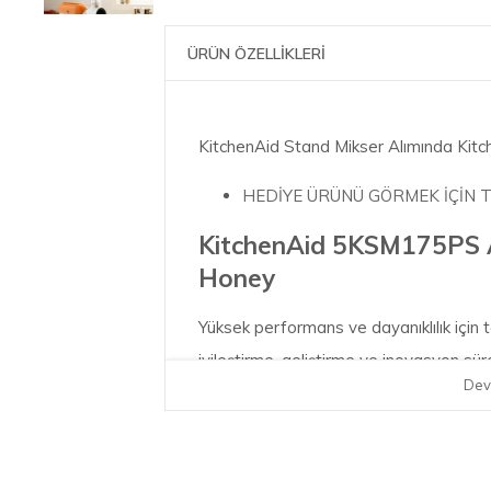
ÜRÜN ÖZELLİKLERİ
KitchenAid Stand Mikser Alımında Ki
HEDİYE ÜRÜNÜ GÖRMEK İÇİN 
KitchenAid 5KSM175PS A
Honey
Yüksek performans ve dayanıklılık için t
iyileştirme, geliştirme ve inovasyon sür
Dev
tasarımı ile adeta bir uzvunuz haline gel
kendinizi yemek pişirme yoluyla ifade 
anlamda özel bir yemek oluşturmanıza ya