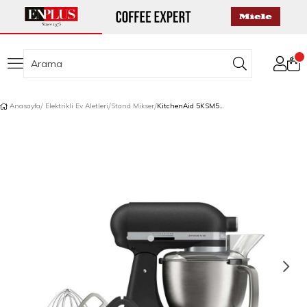
Anasayfa
Elektrikli Ev Aletleri
Stand Mikser
KitchenAid 5KSM50PKVEBK Artisan Plus 4,7 L Stand Mikser Cast Iron Black