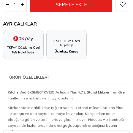
AYRICALIKLAR
2.500 TL ve Üzeri
Alışverişe
TKPAY Cüzdan'a Özel
Ücretsiz Kargo
%5 Nakit İade
ÜRÜN ÖZELLİKLERİ
KitchenAid 5KSM50PKVEIO Artisan Plus 4,7 L Stand Mikser Iron Ore
Tariflerinize hak ettikleri ilgiyi gösterin
KitchenAid'in dahili kase ışığına sahip ilk stand mikseri Artisan Plus
ile tanışın ve ona hayran kalmaya hazır olun. Karıştırırken neler
olduğunu görün ve tarifin ortaya çıkışını izleyin. Hassas Hız Kontrolü
sayesinde hızlar arasında akıcı geçiş yaparak aradığınız kıvamı
bulun.