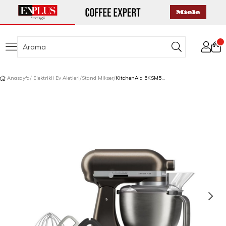
Anasayfa
Elektrikli Ev Aletleri
Stand Mikser
KitchenAid 5KSM50PKVEIO Artisan Plus 4,7 L Stand Mikser Iron Ore