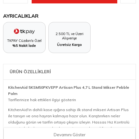
AYRICALIKLAR
2.500 TL ve Üzeri
Alışverişe
TKPAY Cüzdan'a Özel
Ücretsiz Kargo
%5 Nakit İade
ÜRÜN ÖZELLİKLERİ
KitchenAid 5KSM50PKVEPP Artisan Plus 4,7 L Stand Mikser Pebble
Palm
Tariflerinize hak ettikleri ilgiyi gösterin
KitchenAid'in dahili kase ışığına sahip ilk stand mikseri Artisan Plus
ile tanışın ve ona hayran kalmaya hazır olun. Karıştırırken neler
olduğunu görün ve tarifin ortaya çıkışını izleyin. Hassas Hız Kontrolü
sayesinde hızlar arasında akıcı geçiş yaparak aradığınız kıvamı
bulun.
Devamını Göster