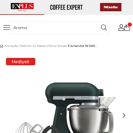
Anasayfa
Elektrikli Ev Aletleri
Stand Mikser
KitchenAid 5KSM50PKVEPP Artisan Plus 4,7 L Stand Mikser Pebble Palm
Hediyeli