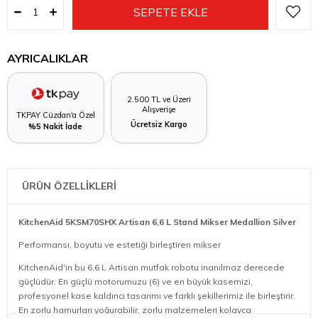
AYRICALIKLAR
2.500 TL ve Üzeri
Alışverişe
TKPAY Cüzdan'a Özel
Ücretsiz Kargo
%5 Nakit İade
ÜRÜN ÖZELLİKLERİ
KitchenAid 5KSM70SHX Artisan 6,6 L Stand Mikser Medallion Silver
Performansı, boyutu ve estetiği birleştiren mikser
KitchenAid'in bu 6,6 L Artisan mutfak robotu inanılmaz derecede
güçlüdür. En güçlü motorumuzu (6) ve en büyük kasemizi,
profesyonel kase kaldırıcı tasarımı ve farklı şekillerimiz ile birleştirir.
En zorlu hamurları yoğurabilir, zorlu malzemeleri kolayca