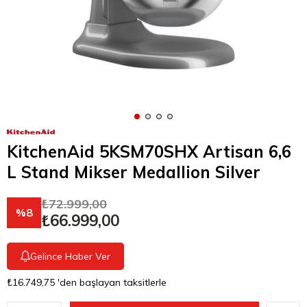
KitchenAid 5KSM70SHX Artisan 6,6
L Stand Mikser Medallion Silver
₺72.999,00
8
₺66.999,00
Gelince Haber Ver
₺16.749,75
'den başlayan taksitlerle