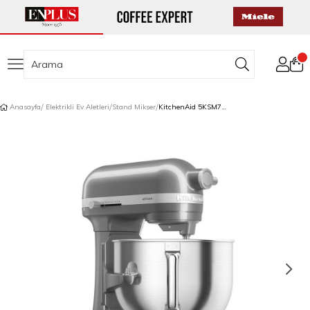
Anasayfa
Elektrikli Ev Aletleri
Stand Mikser
KitchenAid 5KSM70SHX Artisan 6,6 L Stand Mikser Medallion Silver