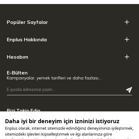
bir yönde dönerken, aparatın ters yönde döndüğü ve daha
kapsamlı bir karıştırmaya olanak sağladığı anlamına gelir.
Karıştırıcının haznede 60'tan fazla temas noktası vardır. Bu, içine
koyduğunuz her şeyi karıştıracaktır.
Popüler Sayfalar
Artisan modeli 5KSM70SHX, bir kaydırıcı aracılığıyla hassas bir
şekilde kontrol edilebilen 11 hız seviyesiyle donatılmıştır. Bu aynı
Enplus Hakkında
zamanda, malzemelerin artık her zamanki gibi elle dikkatlice
katlanabildiği en düşük hızımızı da (yarım karıştırma hızı) içerir. Bu
katlama hızı özellikle hassas malzemeler ve havadar hamurlar için
Hesabım
uygundur.
Kase kaldırıcının ayrıca seçilen hıza yavaş hızlanma sayesinde
E-Bülten
daha az sıçrama sağlayan yumuşak başlatma işlevi de vardır.
Kampanyalar, yemek tarifleri ve daha fazlası…
İster karıştırmak, ister çırpmak veya yoğurmak isteyin; sadece
karıştırma aletinizi seçin, istediğiniz hızı ayarlayın ve başlamaya
hazırsınız.
Zevkinize göre tasarlanmış aksesuarlar
Bizi Takip Edin
Aksesuar göbeği aracılığıyla mutfak robotunuza takabileceğiniz
15'ten fazla isteğe bağlı ek parça bulunmaktadır. Herhangi bir
aparatı takmak ve sonsuz mutfak olanaklarını keşfetmek için
kafadaki aksesuar göbek kapağını açmanız yeterlidir. Evde hemen