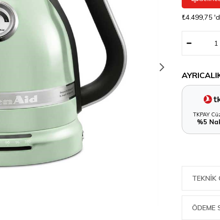
₺4.499,75
'
AYRICALI
TKPAY Cüz
%5 Nak
TEKNIK 
ÖDEME 