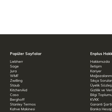
Mutfak tezgahınızı zamana meydan oku
tasarım. Hızlı sonuç sunması için üretile
içinde sessiz bir şekilde kaynatır.
50°C ile 100°C arasında ayarlanabile
Suyu kullanma amacınıza göre istediğiniz
kullanmak için kaynar
Popüler Sayfalar
Enplus Hak
Çift duvarlı yapı
Liebherr
Hakkımızda
Sage
İletişim
Jura
Kariyer
Daha iyi yalıtım suyu daha uzun süre sı
WMF
Mağazalarım
daha soğuk kalmasını sağlar
Zwilling
Sıkça Sorula
Staub
Üyelik Sözle
KitchenAid
Sıcaklık göstergesi
Gizlilik ve Ver
Caso
Bilgi Toplumu
Berghoff
KVKK
Su ısıtıcısı tabanına takılı değilken bile 
Stanley Termos
Garanti Şartl
Kahve Makinesi
Banka Hesap B