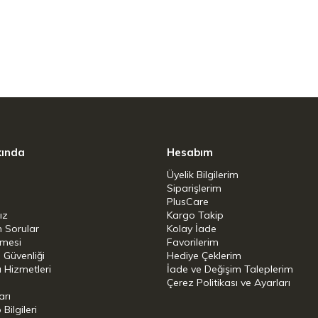
yan bir zarafetle güzelleştiren hoş ve modern
n bu 1,5 L Artisan su ısıtıcı, suyu dakikalar
n sıcaklık
 sıcaklığı seçin: içecekler için sıcak, yemekte
kında
Hesabım
Üyelik Bilgilerim
Siparişlerim
PlusCare
cak tutar, sesi azaltır ve temas edilen yüzeyin
ız
Kargo Takip
n Sorular
Kolay İade
şmesi
Favorilerim
i Güvenliği
Hediye Çeklerim
 Hizmetleri
İade ve Değişim Taleplerim
Çerez Politikası ve Ayarları
suyun sıcaklığını kontrol edin
arı
ilgileri