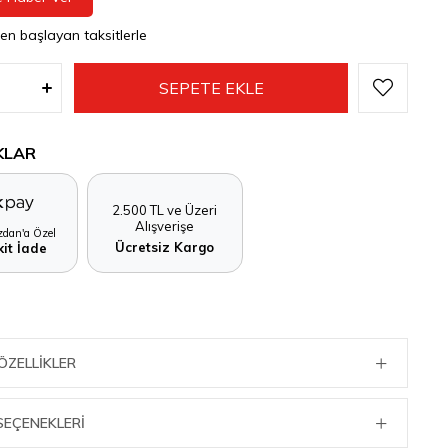
den başlayan taksitlerle
KLAR
2.500 TL ve Üzeri
Alışverişe
dan'a Özel
Ücretsiz Kargo
it İade
ÖZELLIKLER
SEÇENEKLERI