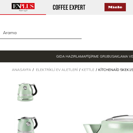
GIDA HAZIRLAMA
PİŞİRME GRUBU
SAKLAMA V
ANASAYFA
ELEKTRIKLI EV ALETLERI
KETTLE
KITCHENAID 5KEK152