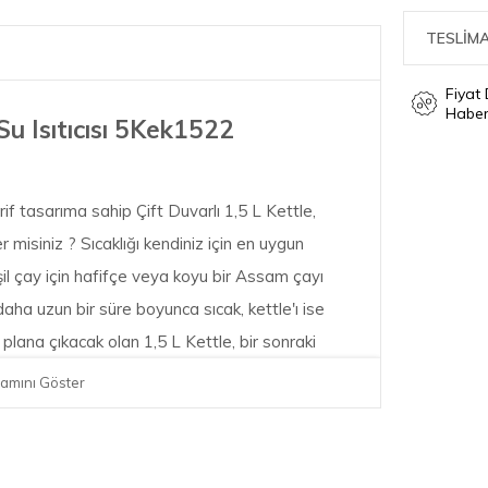
TESLİMA
Fiyat
Haber
Su Isıtıcısı 5Kek1522
if tasarıma sahip Çift Duvarlı 1,5 L Kettle,
r misiniz ? Sıcaklığı kendiniz için en uygun
eşil çay için hafifçe veya koyu bir Assam çayı
u daha uzun bir süre boyunca sıcak, kettle'ı ise
 plana çıkacak olan 1,5 L Kettle, bir sonraki
her zaman hazırdır. Kutuyla birlikte verilenler:
amını Göster