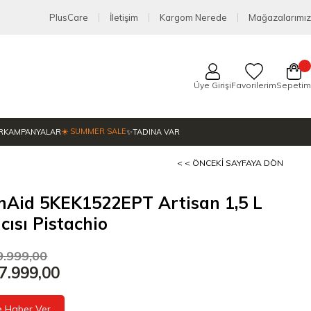
PlusCare
İletişim
Kargom Nerede
Mağazalarımız
Üye Girişi
Favorilerim
Sepetim
☀️ SUMMER SALE
R
KAMPANYALAR
✨TADINA VAR
< < ÖNCEKI SAYFAYA DÖN
nAid 5KEK1522EPT Artisan 1,5 L
ıcısı Pistachio
9.999,00
7.999,00
e Haber Ver