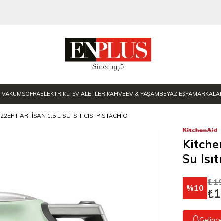
E VAKUM
SOFRA
ELEKTRİKLİ EV ALETLERİ
KAHVE
EV & YAŞAM
BEYAZ EŞYA
MARKALA
2EPT ARTISAN 1,5 L SU ISITICISI PISTACHIO
Kitche
Su Isıt
₺1
10
₺1
Gelinc