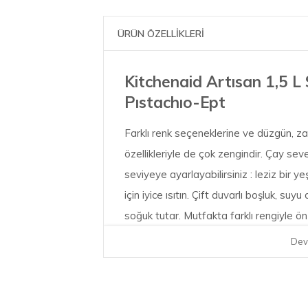
ÜRÜN ÖZELLİKLERİ
Kitchenaid Artısan 1,5 L 
Pıstachıo-Ept
Farklı renk seçeneklerine ve düzgün, zar
özellikleriyle de çok zengindir. Çay seve
seviyeye ayarlayabilirsiniz : leziz bir y
için iyice ısıtın. Çift duvarlı boşluk, suy
soğuk tutar. Mutfakta farklı rengiyle ön
sohbetlerinizde size yardımcı olmak için 
Dev
Çıkarılabilir kireç filtresi.
Yüksek kaliteli, şık stil