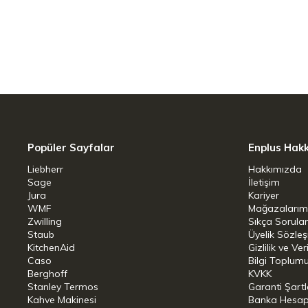
ekstra dayanıklılık sunar.
Kullanım ve Temizlik Avantajları
Yapışmaz Kaplama: Kaliteli yapışmaz iç
kişleri parçalamadan kolayca servis taba
Pratik Temizlik: Bulaşık makinesinde yıka
sürecini kolaylaştırır.
Popüler Sayfalar
Enplus Hak
Liebherr
Hakkımızda
Homojen Pişirme: Malzeme yapısı ısını
Sage
İletişim
Jura
Kariyer
yerinin aynı oranda pişmesine yardımcı 
WMF
Mağazalarım
Zwilling
Sıkça Sorula
Teknik Detaylar
Staub
Üyelik Sözle
KitchenAid
Gizlilik ve Ver
Çap: 28 cm
Caso
Bilgi Toplumu
Berghoff
KVKK
Renk
:
Gri
Stanley Termos
Garanti Şartl
Kahve Makinesi
Banka Hesap B