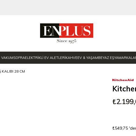
E VAKUM
SOFRA
ELEKTRİKLİ EV ALETLERİ
KAHVE
EV & YAŞAM
BEYAZ EŞYA
MARKALA
 KALIBI 28 CM
Kitche
₺2.199
₺549,75
'de