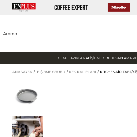
GIDA HAZIRLAMA
PİŞİRME GRUBU
SAKLAMA V
ANASAYFA
PIŞIRME GRUBU
KEK KALIPLARI
KITCHENAID TART/KIŞ