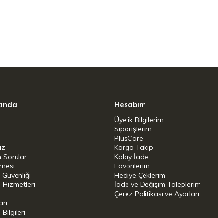
 yüzeyi sayesinde hazırladığınız tart veya
ğına aktarabilirsiniz.
nabilir özelliği ile pişirme sonrası temizlik
kında
Hesabım
Üyelik Bilgilerim
n eşit dağılmasını sağlayarak hamurun her
Siparişlerim
PlusCare
olur.
ız
Kargo Takip
n Sorular
Kolay İade
şmesi
Favorilerim
i Güvenliği
Hediye Çeklerim
 Hizmetleri
İade ve Değişim Taleplerim
Çerez Politikası ve Ayarları
arı
ilgileri