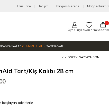
PlusCare
İletişim
Kargom Nerede
Mağazalarımız
Üye Girişi
Favorilerim
Sepetim
☀️ SUMMER SALE
R
KAMPANYALAR
✨TADINA VAR
< < ÖNCEKI SAYFAYA DÖN
nAid Tart/Kiş Kalıbı 28 cm
,00
n başlayan taksitlerle