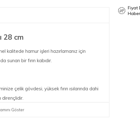
Fiyat
Haber
bı 28 cm
el kalitede hamur işleri hazırlamanız için
ada sunan bir fırın kabıdır.
minize çelik gövdesi, yüksek fırın ısılarında dahi
irençlidir.
amını Göster
ıcaklıklarına dayanıklıdır, bu da farklı tart ve
r.
, çizilmelere ve korozyona (paslanmaya) karşı