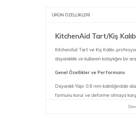
ÜRÜN ÖZELLİKLERİ
KitchenAid Tart/Kiş Kalı
KitchenAid Tart ve Kiş Kalıbı, profesyon
dayanıklılık ve kullanım kolaylığını bir ar
Genel Özellikler ve Performans
Dayanıklı Yapı: 0,8 mm kalınlığındaki alü
formunu korur ve deforme olmaya karşı d
Dev
Isı Dayanımı: 230 °C'ye kadar olan fırın s
kiş tarifleri için güvenli bir kullanım sağla
Üstün Koruma: Alüminize çelik malzeme