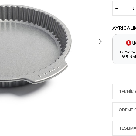
AYRICALI
TKPAY Cüz
%5 Nak
TEKNIK 
ÖDEME 
TESLİMA