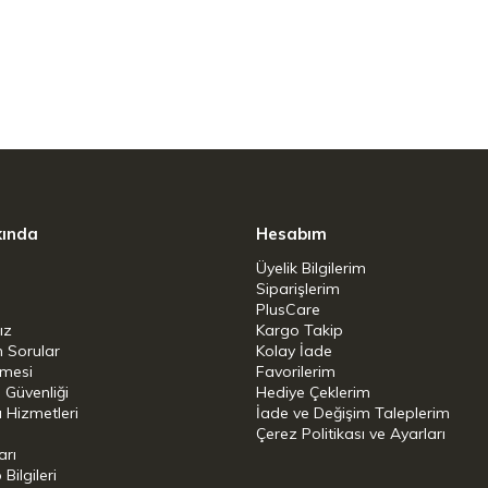
 paslanmaz çelik gövdeyle birleşerek hızlı ve
 ısı transferiyle yemekleriniz her zaman leziz
nlı yapışmaz kaplama, yiyeceklerin yapışmasını
kolaylaştırır. Bu özellik, temizliği de bir o
kında
Hesabım
Üyelik Bilgilerim
Siparişlerim
PlusCare
anım
ız
Kargo Takip
n Sorular
Kolay İade
tuş konforu sağlarken, tüm ocak tiplerine
şmesi
Favorilerim
ullanımıyla da kullanımı son derece pratik hale
i Güvenliği
Hediye Çeklerim
 Hizmetleri
İade ve Değişim Taleplerim
Çerez Politikası ve Ayarları
arı
ım İmkanı
ilgileri