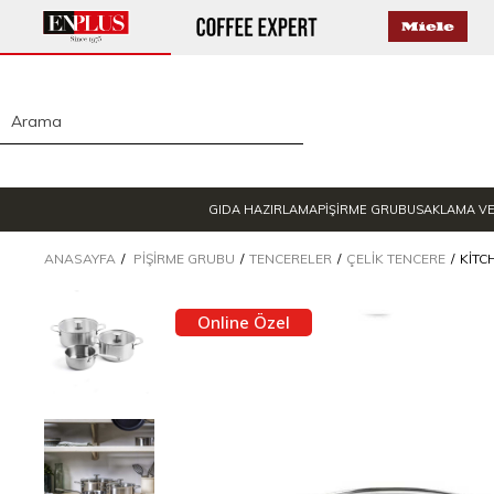
GIDA HAZIRLAMA
PİŞİRME GRUBU
SAKLAMA V
ANASAYFA
PIŞIRME GRUBU
TENCERELER
ÇELIK TENCERE
KITC
Online Özel