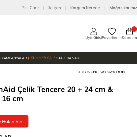
PlusCare
İletişim
Kargom Nerede
Mağazalarımız
Üye Girişi
Favorilerim
Sepetim
☀️ SUMMER SALE
R
KAMPANYALAR
✨TADINA VAR
< < ÖNCEKI SAYFAYA DÖN
nAid Çelik Tencere 20 + 24 cm &
 16 cm
e Haber Ver
KLAR