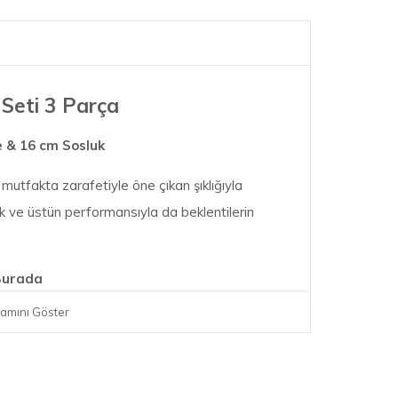
 Seti 3 Parça
e & 16 cm Sosluk
mutfakta zarafetiyle öne çıkan şıklığıyla
ik ve üstün performansıyla da beklentilerin
 Burada
amını Göster
litrelik XL dökme ağızlı sos tenceresi ve 20
valar, mutfakta her türlü ihtiyaca karşılık verir.
ükemmel Pişirme Deneyimi