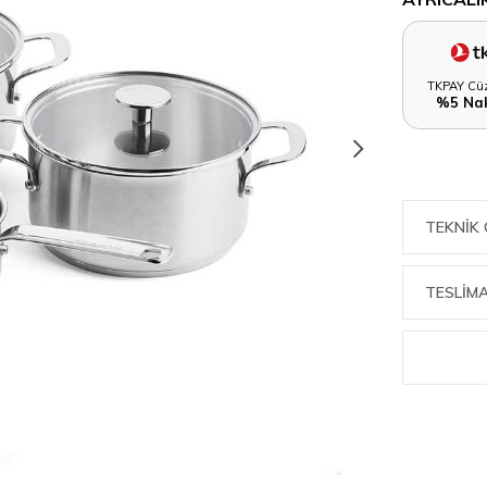
TKPAY Cüz
%5 Nak
TEKNIK 
TESLİMA