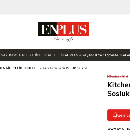
E VAKUM
SOFRA
ELEKTRİKLİ EV ALETLERİ
KAHVE
EV & YAŞAM
BEYAZ EŞYA
MARKALA
HENAID ÇELIK TENCERE 20 + 24 CM & SOSLUK 16 CM
Kitche
Sosluk
Gelinc
AYRICALI