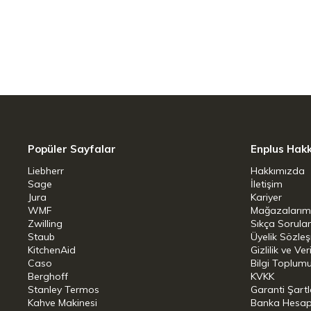
Alüminyum çekirdekli indüksiyon tabanı,
eşit ısıtma sağlar. Bu sayede mükemmel
olur.
Pratik Kullanım ve Kolay Temizlik
Alman mühendisliğiyle üretilen 3 katma
önlerken, eğimli kenarları dökme işlemini 
Popüler Sayfalar
Enplus Hak
kadar pratik hale getirir.
Liebherr
Hakkımızda
Sage
İletişim
Jura
Kariyer
Konfor ve Güvenlik: Rahatlıkla Kull
WMF
Mağazalarım
Zwilling
Sıkça Sorula
V şeklindeki paslanmaz çelik saplar, tu
Staub
Üyelik Sözle
KitchenAid
uyumlu olması ve 220°C'ye kadar fırın k
Gizlilik ve Ver
Caso
Bilgi Toplumu
getirir.
Berghoff
KVKK
Stanley Termos
Garanti Şartl
Çeşitlilik ve Kolaylık: Her An Kullan
Kahve Makinesi
Banka Hesap B