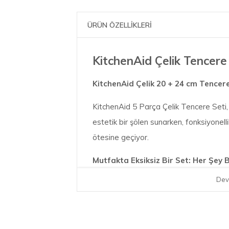
ÜRÜN ÖZELLİKLERİ
KitchenAid Çelik Tencere
KitchenAid Çelik 20 + 24 cm Tencer
KitchenAid 5 Parça Çelik Tencere Seti, 
estetik bir şölen sunarken, fonksiyonell
ötesine geçiyor.
Mutfakta Eksiksiz Bir Set: Her Şey
Dev
Soslarınız için ideal iki adet 16 cm/1.5 
cm/3.1 litre ile 24 cm/4.8 litre kapaklı ko
Kalite ve Isı İletkenliği Dengesi: M