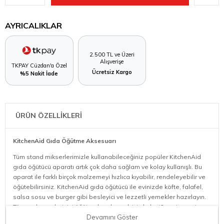
AYRICALIKLAR
2.500 TL ve Üzeri
Alışverişe
TKPAY Cüzdan'a Özel
Ücretsiz Kargo
%5 Nakit İade
ÜRÜN ÖZELLİKLERİ
KitchenAid Gıda Öğütme Aksesuarı
Tüm stand mikserlerimizle kullanabileceğiniz popüler KitchenAid
gıda öğütücü aparatı artık çok daha sağlam ve kolay kullanışlı. Bu
aparat ile farklı birçok malzemeyi hızlıca kıyabilir, rendeleyebilir ve
öğütebilirsiniz. KitchenAid gıda öğütücü ile evinizde köfte, falafel,
salsa sosu ve burger gibi besleyici ve lezzetli yemekler hazırlayın.
Tüm malzemelerinizi öğütmek ve kıymak için kalın (6 mm) veya ince
(4,5 mm) paslanmaz çelik öğütme plakalarını kullanabilirsiniz. Et
Devamını Göster