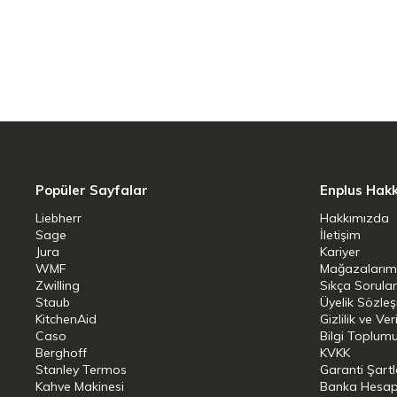
Dış Yüzey: Profesyonel bir görünüm sun
oluşabilecek çizilmelere karşı dayanıklıdı
Uyum ve Kullanım
İndüksiyon dahil tüm ocak tipleriyle t
yumurta pişirmek, sos hazırlamak veya 
pratik bir çözüm sunar. Temizliği kolay ya
Popüler Sayfalar
Enplus Hak
Teknik Detaylar
Liebherr
Hakkımızda
Sage
İletişim
Jura
Kariyer
Çap: 20 cm
WMF
Mağazalarım
Zwilling
Sıkça Sorula
Staub
Üyelik Sözle
KitchenAid
Gizlilik ve Ver
Caso
Bilgi Toplumu
Berghoff
KVKK
Stanley Termos
Garanti Şartl
Kahve Makinesi
Banka Hesap B