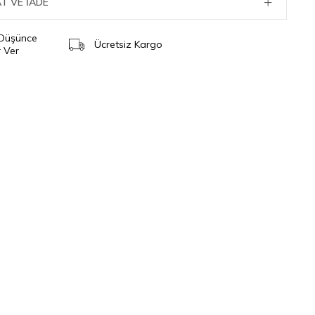
T VE İADE
 Düşünce
Ücretsiz Kargo
 Ver