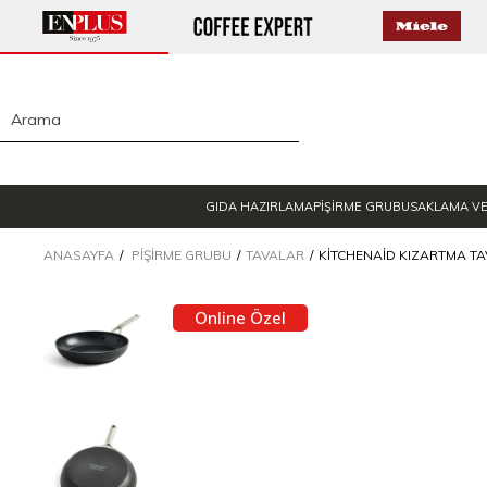
GIDA HAZIRLAMA
PİŞİRME GRUBU
SAKLAMA V
ANASAYFA
PIŞIRME GRUBU
TAVALAR
KITCHENAID KIZARTMA TA
Online Özel