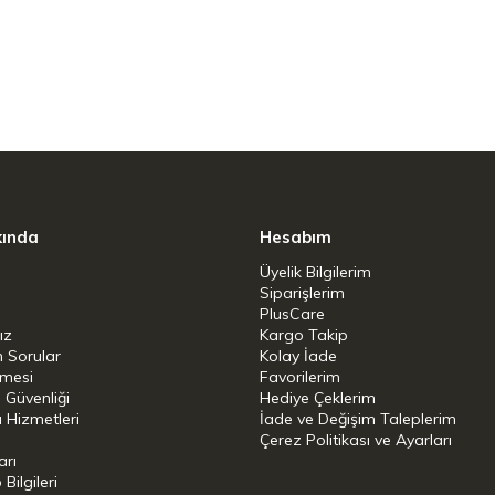
an dış kaplaması, günlük kullanımda
r.
am uyumlu olan bu 20 cm çapındaki tava;
küçük miktarlardaki sebzeleri sotelemek için
pısı mutfak işlerini hızlandırır.
kında
Hesabım
Üyelik Bilgilerim
Siparişlerim
PlusCare
ız
Kargo Takip
n Sorular
Kolay İade
şmesi
Favorilerim
i Güvenliği
Hediye Çeklerim
 Hizmetleri
İade ve Değişim Taleplerim
Çerez Politikası ve Ayarları
arı
ilgileri