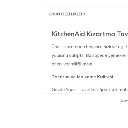
ÜRÜN ÖZELLİKLERİ
KitchenAid Kızartma Tav
Ürün, ısının taban boyunca hızlı ve eşit
yapısına sahiptir. Bu sayede yemekler 
enerji verimliliği artar.
Tasarım ve Malzeme Kalitesi
Gövde Yapısı: Isı iletkenliği yüksek mate
de hassas pişirme gerektiren tarifler iç
Dev
Sap Tasarımı: Isıya karşı dirençli, güve
sağlam paslanmaz çelik sapa sahiptir.