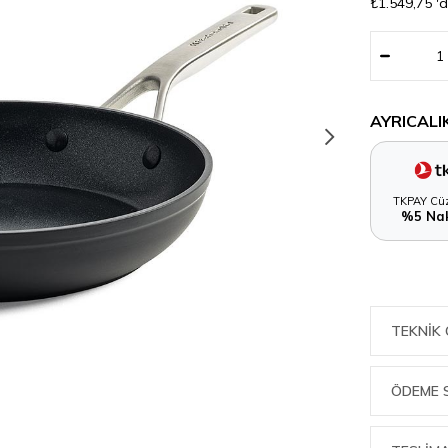
₺1.549,75
'
AYRICALI
TKPAY Cüz
%5 Nak
TEKNIK 
ÖDEME 