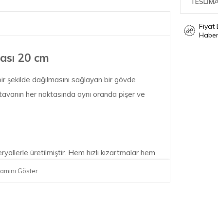
TESLİMA
Fiyat
Haber
ası 20 cm
 bir şekilde dağılmasını sağlayan bir gövde
tavanın her noktasında aynı oranda pişer ve
ryallerle üretilmiştir. Hem hızlı kızartmalar hem
in uygundur.
amını Göster
nli tutuş sağlayan ve konforlu bir kullanım sunan