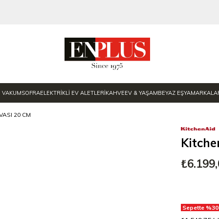
E VAKUM
SOFRA
ELEKTRİKLİ EV ALETLERİ
KAHVE
EV & YAŞAM
BEYAZ EŞYA
MARKALA
VASI 20 CM
Kitche
₺6.199
Sepette %30