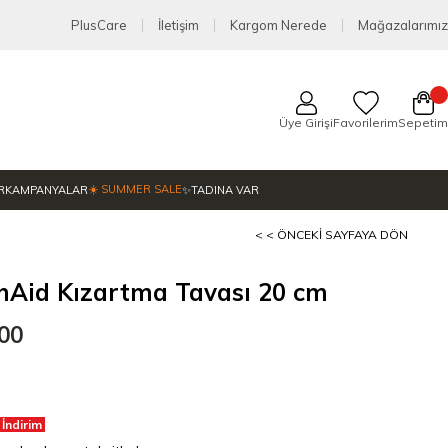
PlusCare
İletişim
Kargom Nerede
Mağazalarımız
Üye Girişi
Favorilerim
Sepetim
☀️ SUMMER SALE
R
KAMPANYALAR
✨TADINA VAR
< < ÖNCEKI SAYFAYA DÖN
nAid Kızartma Tavası 20 cm
,00
 İndirim