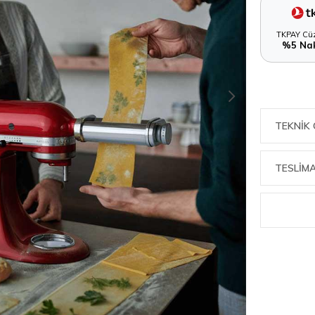
TKPAY Cüz
%5 Nak
TEKNIK 
TESLİMA