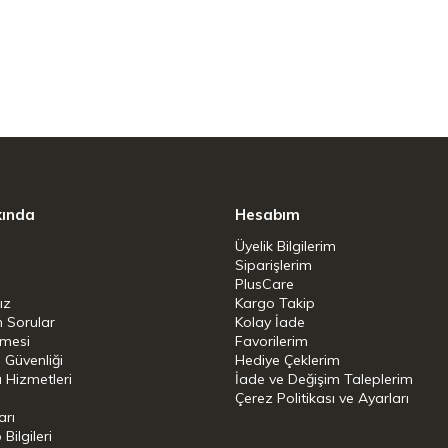
kında
Hesabım
Üyelik Bilgilerim
Siparişlerim
PlusCare
ız
Kargo Takip
n Sorular
Kolay İade
şmesi
Favorilerim
i Güvenliği
Hediye Çeklerim
 Hizmetleri
İade ve Değişim Taleplerim
Çerez Politikası ve Ayarları
arı
ilgileri