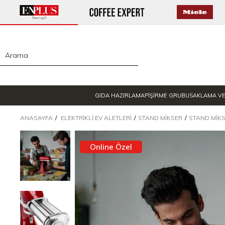
GIDA HAZIRLAMA
PİŞİRME GRUBU
SAKLAMA V
ANASAYFA
ELEKTRIKLI EV ALETLERI
STAND MIKSER
STAND MIK
Online Özel