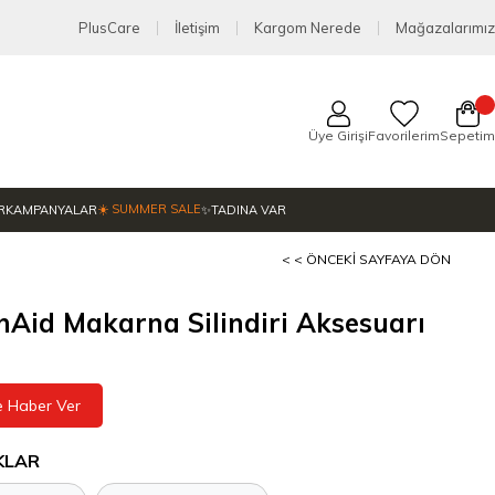
PlusCare
İletişim
Kargom Nerede
Mağazalarımız
Üye Girişi
Favorilerim
Sepetim
☀️ SUMMER SALE
R
KAMPANYALAR
✨TADINA VAR
< < ÖNCEKI SAYFAYA DÖN
nAid Makarna Silindiri Aksesuarı
e Haber Ver
KLAR