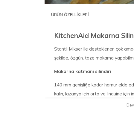
ÜRÜN ÖZELLİKLERİ
KitchenAid Makarna Silin
Stantlı Mikser ile desteklenen çok amaçl
şekilde, özgün, taze makarna yapabilme
Makarna katmanı silindiri
140 mm genişliğe kadar hamur elde edin 
kalın, lazanya için orta ve linguine için in
Dev