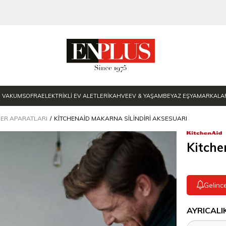
E VAKUM
SOFRA
ELEKTRİKLİ EV ALETLERİ
KAHVE
EV & YAŞAM
BEYAZ EŞYA
MARKALA
SER APARATLARI
KITCHENAID MAKARNA SILINDIRI AKSESUARI
Kitche
Gelinc
AYRICALI