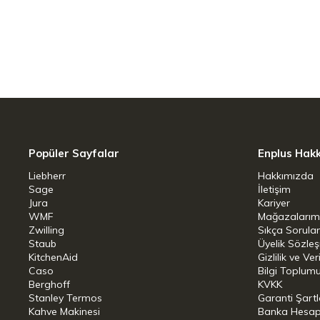
Popüler Sayfalar
Enplus Hak
Liebherr
Hakkımızda
Sage
İletişim
Jura
Kariyer
WMF
Mağazalarım
Zwilling
Sıkça Sorula
Staub
Üyelik Sözle
KitchenAid
Gizlilik ve Ver
Caso
Bilgi Toplumu
Berghoff
KVKK
Stanley Termos
Garanti Şartl
Kahve Makinesi
Banka Hesap B