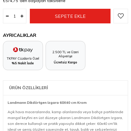
₺574,75
'den başlayan taksitlerle
AYRICALIKLAR
2.500 TL ve Üzeri
Alışverişe
TKPAY Cüzdan'a Özel
Ücretsiz Kargo
%5 Nakit İade
ÜRÜN ÖZELLİKLERİ
Landmann Dikdörtgen Izgara 60X40 cm Krom
Açık hava maceralarında, kamp alanlarında veya bahçe partilerinde
mangal keyfini en üst düzeye çıkaran Landmann Dikdörtgen Izgara,
son derece kullanışlı ve pratik yapısıyla dikkat çeker. 60x40 cm'lik
ideal ve geniş ölçüleri sayesinde et, tavuk, balık ve sebzelerinizi