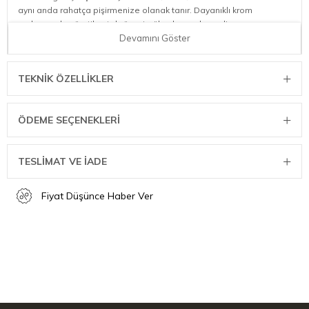
aynı anda rahatça pişirmenize olanak tanır. Dayanıklı krom
malzemeden üretilen tel yüzeyi, yüksek ısıya karşı direnç
gösterirken pişirme sonrasında zahmetsizce temizlenebilmesiyle
Devamını Göster
her mangal severin vazgeçilmez yardımcısıdır.
Son Derece Kullanışlı ve Pratik:
Mangal ateşinin üzerinde
TEKNIK ÖZELLIKLER
hızlıca konumlandırılabilen, kullanımı son derece kolay
tasarım.
Geniş 60x40 cm Ebat:
Kalabalık sofralar ve aile buluşmaları
ÖDEME SEÇENEKLERI
için ideal pişirme alanı.
Dayanıklı Krom Malzeme:
Isıya ve dış mekan koşullarına karşı
dirençli, uzun ömürlü tel yapı.
TESLİMAT VE İADE
Kolay Temizlik:
Gıda artıklarının yapışmasını en aza indiren
pürüzsüz kaplama yüzeyi.
Fiyat Düşünce Haber Ver
Teknik Detaylar ve Ölçüler:
Boyut / Ebat: 60 x 40 cm
Malzeme: Krom