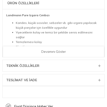
ÜRÜN ÖZELLİKLERİ
Landmann Pure Izgara Cımbızı
Karides, küçük sosisler, sebzeler vb. gibi ızgara yapılacak
küçük parçalar için özellikle uygundur
Yiyeceklerin kolay ve temiz bir şekilde servis edilmesini
sağlar
Temizlemesi kolay
Plastik sap
Paslanmaz çelik
Devamını Göster
Uzunluk: 30 cm
Gıda ile temas sertifikasına sahip
TEKNIK ÖZELLIKLER
Modern tasarım ve yüksek kalite
TESLİMAT VE İADE
Fiyat Düşünce Haber Ver