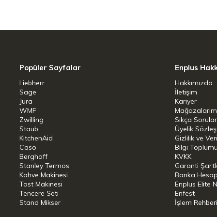
Popüler Sayfalar
Enplus Hak
Liebherr
Hakkımızda
Sage
İletişim
Jura
Kariyer
WMF
Mağazalarım
Zwilling
Sıkça Sorula
Staub
Üyelik Sözle
KitchenAid
Gizlilik ve Ver
Caso
Bilgi Toplumu
Berghoff
KVKK
Stanley Termos
Garanti Şartl
Kahve Makinesi
Banka Hesap B
Tost Makinesi
Enplus Elite 
Tencere Seti
Enfest
Stand Mikser
İşlem Rehber