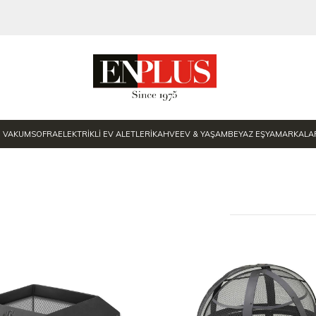
E VAKUM
SOFRA
ELEKTRİKLİ EV ALETLERİ
KAHVE
EV & YAŞAM
BEYAZ EŞYA
MARKALA