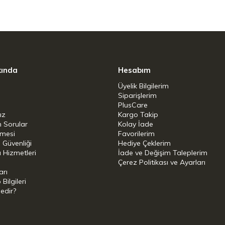
kında
Hesabım
Üyelik Bilgilerim
Siparişlerim
PlusCare
ız
Kargo Takip
n Sorular
Kolay İade
şmesi
Favorilerim
i Güvenliği
Hediye Çeklerim
 Hizmetleri
İade ve Değişim Taleplerim
Çerez Politikası ve Ayarları
arı
ilgileri
Nedir?
i