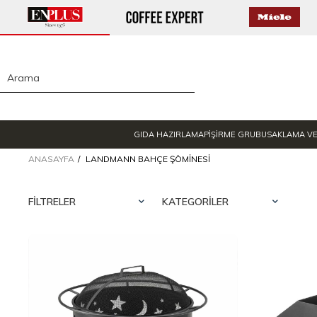
GIDA HAZIRLAMA
PİŞİRME GRUBU
SAKLAMA V
ANASAYFA
LANDMANN BAHÇE ŞÖMINESI
FILTRELER
KATEGORILER