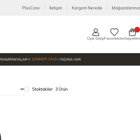
PlusCare
İletişim
Kargom Nerede
Mağazalarımız
Üye Girişi
Favorilerim
Sepetim
☀️ SUMMER SALE
R
KAMPANYALAR
✨TADINA VAR
Stoktakiler
3 Ürün