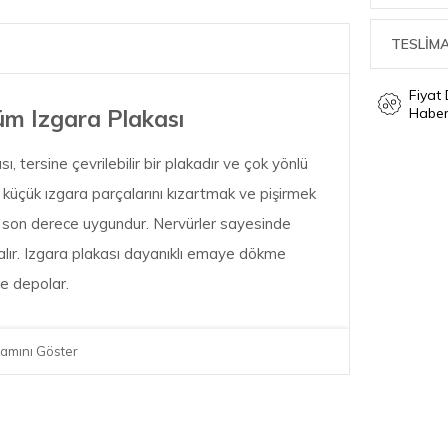
TESLİMA
Fiyat
Haber
m Izgara Plakası
 tersine çevrilebilir bir plakadır ve çok yönlü
k küçük ızgara parçalarını kızartmak ve pişirmek
için son derece uygundur. Nervürler sayesinde
i alır. Izgara plakası dayanıklı emaye dökme
de depolar.
amını Göster