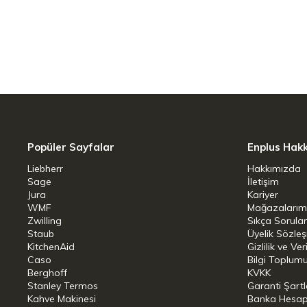
Ağırlık : 1 kg
Çap : 12
Popüler Sayfalar
Enplus Hak
Liebherr
Hakkımızda
Sage
İletişim
Jura
Kariyer
WMF
Mağazalarım
Zwilling
Sıkça Sorula
Staub
Üyelik Sözle
KitchenAid
Gizlilik ve Ver
Caso
Bilgi Toplumu
Berghoff
KVKK
Stanley Termos
Garanti Şartl
Kahve Makinesi
Banka Hesap B