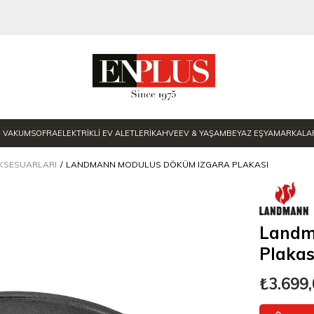
E VAKUM
SOFRA
ELEKTRİKLİ EV ALETLERİ
KAHVE
EV & YAŞAM
BEYAZ EŞYA
MARKALA
KSESUARLARI
LANDMANN MODULUS DÖKÜM IZGARA PLAKASI
Landm
Plakas
₺3.699