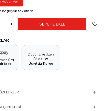
e Haber Ver
n başlayan taksitlerle
KLAR
2.500 TL ve Üzeri
Alışverişe
dan'a Özel
Ücretsiz Kargo
it İade
ÖZELLIKLER
SEÇENEKLERI