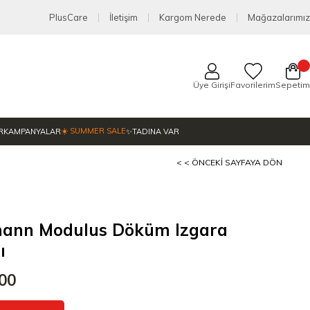
PlusCare
İletişim
Kargom Nerede
Mağazalarımız
Üye Girişi
Favorilerim
Sepetim
☀️ SUMMER SALE
R
KAMPANYALAR
✨TADINA VAR
< < ÖNCEKI SAYFAYA DÖN
ann Modulus Döküm Izgara
ı
,00