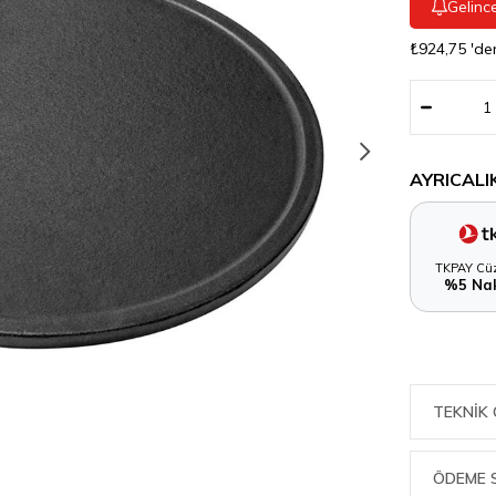
Gelinc
₺924,75
'de
AYRICALI
TKPAY Cüz
%5 Nak
TEKNIK 
ÖDEME 