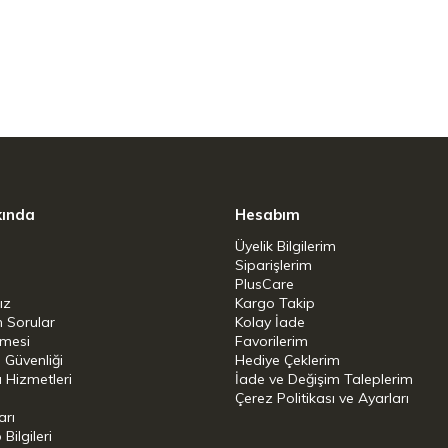
kında
Hesabım
Üyelik Bilgilerim
Siparişlerim
PlusCare
ız
Kargo Takip
n Sorular
Kolay İade
şmesi
Favorilerim
i Güvenliği
Hediye Çeklerim
 Hizmetleri
İade ve Değişim Taleplerim
Çerez Politikası ve Ayarları
arı
ilgileri