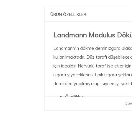
ÜRÜN ÖZELLİKLERİ
Landmann Modulus Dökü
Landmann'ın dökme demir ızgara plakası,
kullanılmaktadır. Düz tarafı düşebilece
için idealdir. Nervürlü taraf ise etler 
ızgara yiyecekleriniz tipik ızgara şeklin
demirden yapılmış olup ısıyı en iyi şekil
Özellikler:
Dev
Uzunluk : 30.5 cm
Kalınlık : 30.5 cm
Yükseklik : 1 cm