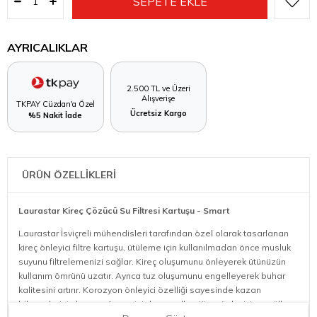
AYRICALIKLAR
2.500 TL ve Üzeri
Alışverişe
TKPAY Cüzdan'a Özel
Ücretsiz Kargo
%5 Nakit İade
ÜRÜN ÖZELLİKLERİ
Laurastar Kireç Çözücü Su Filtresi Kartuşu - Smart
Laurastar İsviçreli mühendisleri tarafından özel olarak tasarlanan
kireç önleyici filtre kartuşu, ütüleme için kullanılmadan önce musluk
suyunu filtrelemenizi sağlar. Kireç oluşumunu önleyerek ütünüzün
kullanım ömrünü uzatır. Ayrıca tuz oluşumunu engelleyerek buhar
kalitesini artırır. Korozyon önleyici özelliği sayesinde kazan
bileşenlerinin hasar görmesini de engeller. Kireç önleyici granüller