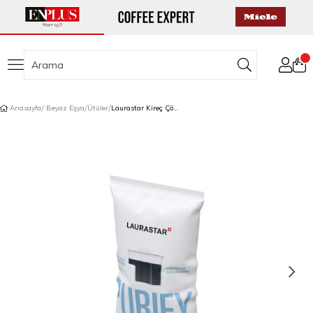
Anasayfa
Beyaz Eşya
Ütüler
Laurastar Kireç Çözücü Su Filtresi Kartuşu - Smart