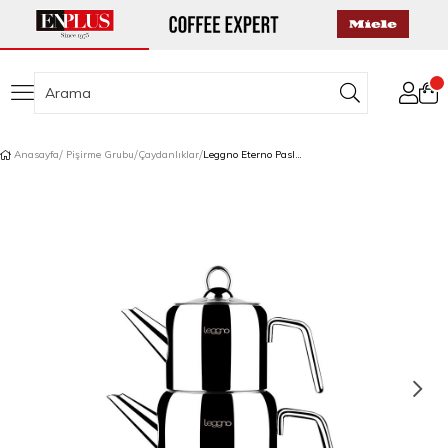
Anasayfa
Pişirme Grubu
Çaydanlıklar
Leggno Eterno Paslanmaz Çelik Çaydanlık 2 L