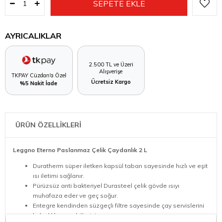
AYRICALIKLAR
2.500 TL ve Üzeri
Alışverişe
TKPAY Cüzdan'a Özel
Ücretsiz Kargo
%5 Nakit İade
ÜRÜN ÖZELLİKLERİ
Leggno Eterno Paslanmaz Çelik Çaydanlık 2 L
Duratherm süper iletken kapsül taban sayesinde hızlı ve eşit
ısı iletimi sağlanır.
Pürüzsüz anti bakteriyel Durasteel çelik gövde ısıyı
muhafaza eder ve geç soğur.
Entegre kendinden süzgeçli filtre sayesinde çay servislerini
kolaylıkla yapabilirsiniz.