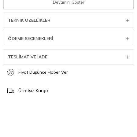
Isınmayan özel tasarım kulplar rahat bir tutuş sağlar.
Devamını Göster
Düşmeyen çelik kapak
Ölçü Bilgisi
TEKNIK ÖZELLIKLER
Üst Demlik: 1 lt
Alt Demlik: 2 lt
ÖDEME SEÇENEKLERI
TESLİMAT VE İADE
Fiyat Düşünce Haber Ver
Ücretsiz Kargo