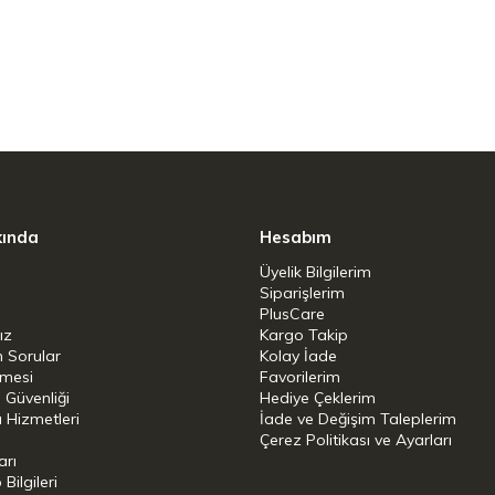
ncası, ekmek ve pizza hamurlarını yoğurmak için
ıştırma kabının kenarlarındaki malzemeleri
menize yardımcı olur.
yesine sahiptir. Böylece, mutfakta çalışırken
ssiz çalışma özelliği, keyifli bir mutfak deneyimi
üzik dinlerken rahatlıkla kullanabilirsiniz.
kında
Hesabım
Üyelik Bilgilerim
Siparişlerim
PlusCare
ız
Kargo Takip
n Sorular
Kolay İade
dan hızları da ayarlayabilir.
şmesi
Favorilerim
i Güvenliği
Hediye Çeklerim
kran kontrolü.
 Hizmetleri
İade ve Değişim Taleplerim
Çerez Politikası ve Ayarları
 kapanır.
arı
ası, Hamur Sıyırma ve Hamur Karıştırma
ilgileri