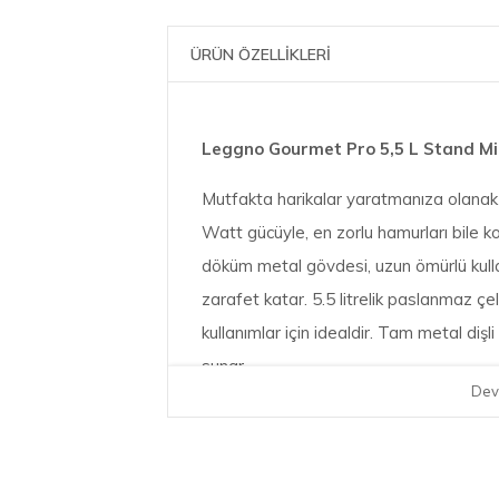
ÜRÜN ÖZELLİKLERİ
Leggno Gourmet Pro 5,5 L Stand M
Mutfakta harikalar yaratmanıza olanak 
Watt gücüyle, en zorlu hamurları bile kola
döküm metal gövdesi, uzun ömürlü kulla
zarafet katar. 5.5 litrelik paslanmaz çel
kullanımlar için idealdir. Tam metal dişl
sunar.
Dev
Leggno Gourmet Pro Stand Mikser, çırp
karıştırma aparatı gibi çeşitli aksesuarlar
için mükemmel sonuçlar elde etmenizi s