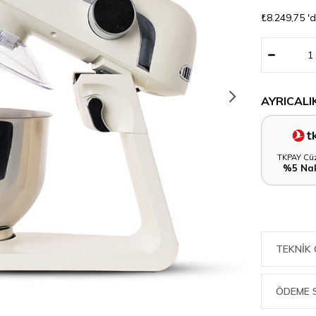
₺8.249,75
'
AYRICALI
TKPAY Cüz
%5 Nak
TEKNIK 
ÖDEME 