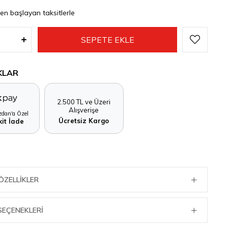
den başlayan taksitlerle
KLAR
2.500 TL ve Üzeri
Alışverişe
dan'a Özel
Ücretsiz Kargo
it İade
ÖZELLIKLER
SEÇENEKLERI