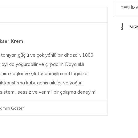
TESLİMA
Krit
ikser Krem
tanıyan güçlü ve çok yönlü bir cihazdır. 1800
ylıkla yoğurabilir ve çırpabilir. Dayanıklı
nım sağlar ve şık tasarımıyla mutfağınıza
ik karıştırma kabı, geniş aileler ve yoğun
i sistemi, sessiz ve verimli bir çalışma deneyimi
amını Göster
ıcı, hamur kancası, hamur sıyırma ve hamur
la birlikte gelir. Bu aksesuarlar, farklı tarifler
ağlar. Çırpıcı, krema ve yumurta beyazlarını