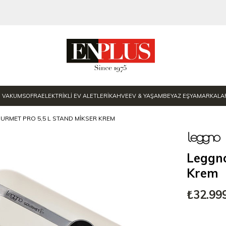
E VAKUM
SOFRA
ELEKTRİKLİ EV ALETLERİ
KAHVE
EV & YAŞAM
BEYAZ EŞYA
MARKALA
RMET PRO 5,5 L STAND MIKSER KREM
Leggno
Krem
₺32.99