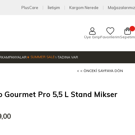
PlusCare
İletişim
Kargom Nerede
Mağazalarımız
Üye Girişi
Favorilerim
Sepetim
☀️ SUMMER SALE
R
KAMPANYALAR
✨TADINA VAR
< < ÖNCEKI SAYFAYA DÖN
 Gourmet Pro 5,5 L Stand Mikser
9,00