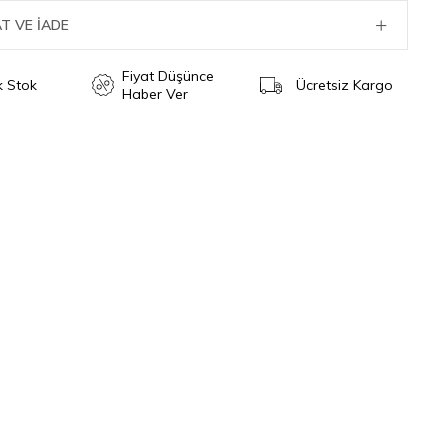
T VE İADE
Fiyat Düşünce
ik Stok
Ücretsiz Kargo
Haber Ver