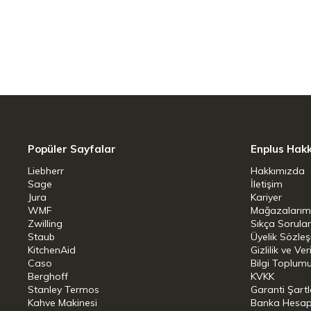
Üst Demlik: 1,25 lt
Alt Demlik: 2,25 lt
Popüler Sayfalar
Enplus Hak
Liebherr
Hakkımızda
Sage
İletişim
Jura
Kariyer
WMF
Mağazalarım
Zwilling
Sıkça Sorula
Staub
Üyelik Sözle
KitchenAid
Gizlilik ve Ver
Caso
Bilgi Toplumu
Berghoff
KVKK
Stanley Termos
Garanti Şartl
Kahve Makinesi
Banka Hesap B