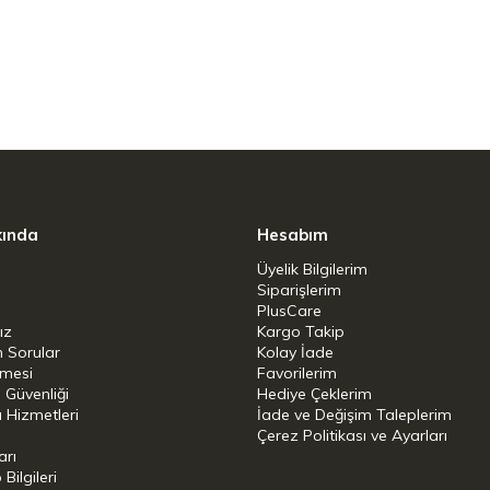
kında
Hesabım
Üyelik Bilgilerim
Siparişlerim
PlusCare
ız
Kargo Takip
n Sorular
Kolay İade
şmesi
Favorilerim
i Güvenliği
Hediye Çeklerim
 Hizmetleri
İade ve Değişim Taleplerim
Çerez Politikası ve Ayarları
arı
ilgileri