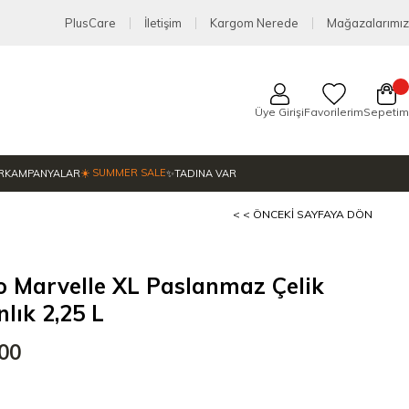
PlusCare
İletişim
Kargom Nerede
Mağazalarımız
Üye Girişi
Favorilerim
Sepetim
☀️ SUMMER SALE
R
KAMPANYALAR
✨TADINA VAR
< < ÖNCEKI SAYFAYA DÖN
 Marvelle XL Paslanmaz Çelik
lık 2,25 L
,00