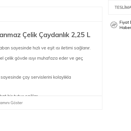
TESLİMA
Fiyat
Haber
anmaz Çelik Çaydanlık 2,25 L
an sayesinde hızlı ve eşit ısı iletimi sağlanır.
el çelik gövde ısıyı muhafaza eder ve geç
sayesinde çay servislerini kolaylıkla
at bir tutuş sağlar.
amını Göster