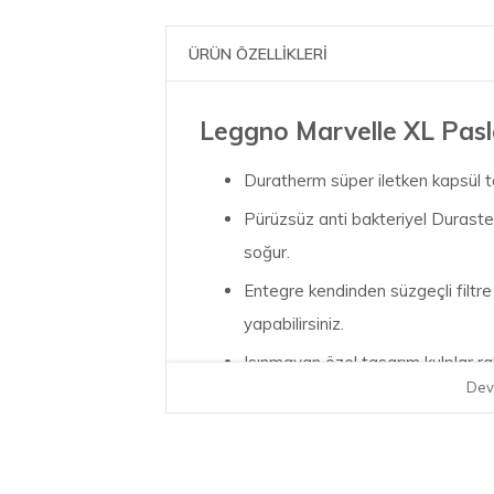
ÜRÜN ÖZELLİKLERİ
Leggno Marvelle XL Pasl
Duratherm süper iletken kapsül tab
Pürüzsüz anti bakteriyel Duraste
soğur.
Entegre kendinden süzgeçli filtre 
yapabilirsiniz.
Isınmayan özel tasarım kulplar rah
Dev
Düşmeyen çelik kapak
Ölçü Bilgisi