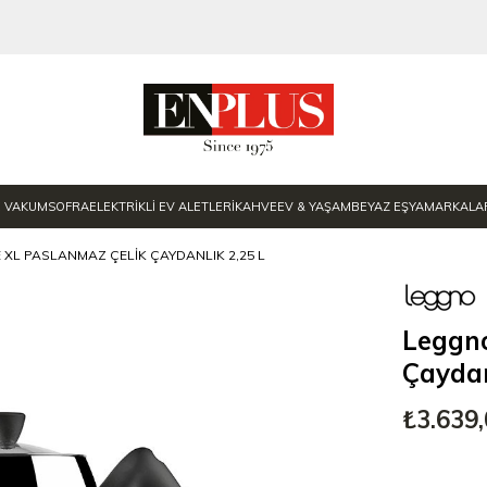
E VAKUM
SOFRA
ELEKTRİKLİ EV ALETLERİ
KAHVE
EV & YAŞAM
BEYAZ EŞYA
MARKALA
XL PASLANMAZ ÇELIK ÇAYDANLIK 2,25 L
Leggno
Çaydan
₺3.639