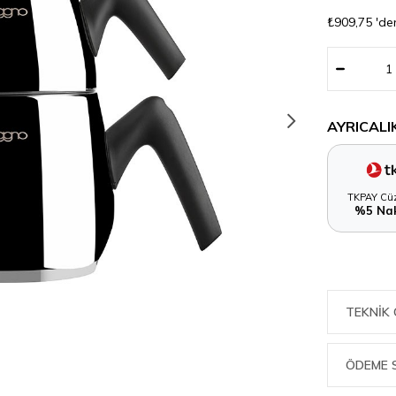
₺909,75
'de
AYRICALI
TKPAY Cüz
%5 Nak
TEKNIK 
ÖDEME 