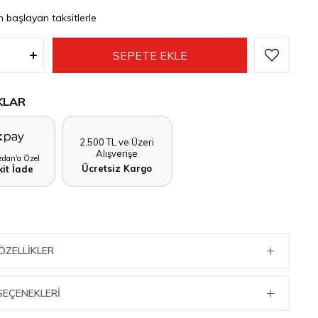
n başlayan taksitlerle
KLAR
2.500 TL ve Üzeri
Alışverişe
dan'a Özel
Ücretsiz Kargo
it İade
ÖZELLIKLER
SEÇENEKLERI