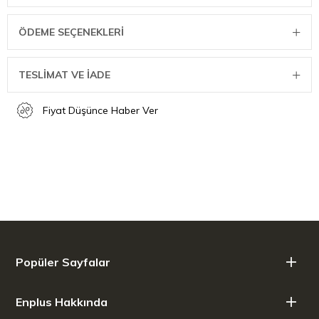
Ölçüleri;
yükseklik (kapağı ile birlikte) 18 cm
ÖDEME SEÇENEKLERI
çapı: 25 cm
TESLİMAT VE İADE
Fiyat Düşünce Haber Ver
Popüler Sayfalar
Enplus Hakkında