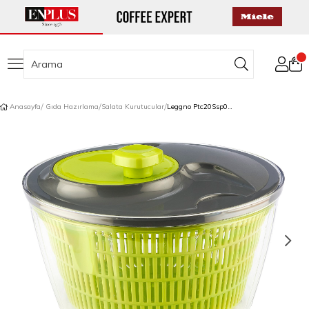
Anasayfa
Gıda Hazırlama
Salata Kurutucular
Leggno Ptc20Ssp01Lg Pratıco Kapaklı Salata Kurutucu