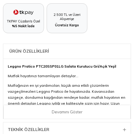
2.500 TL ve Üzeri
Alışverişe
TKPAY Cüzdan'a Özel
Ücretsiz Kargo
%5 Nakit İade
ÜRÜN ÖZELLİKLERİ
Leggno Pratico PTC20SSP01LG Salata Kurutucu Gri/Açık Yeşil
Mutfak hayatınızı tamamlayan detaylar…
Mutfağınızın en iyi yardımcıları, küçük ama etkili çözümlerin
vazgeçilmezleri Leggno Pratico ile hayatınızda. Kavanozdan
süzgeçe, dondurma kaşığından rendeye kadar, mutfak hayatının en
önemli detayları Leggno iyiliği ve kalitesiyle sizin için hazır. Uzun
yıllar kullanılabilen, dayanıklı, bol çeşitli Leggno Pratico serisi
Devamını Göster
ürünler mutfak hayatınızı tamamlıyor.
Renk Seçenekleri: Gri/Açık Yeşil
TEKNIK ÖZELLIKLER