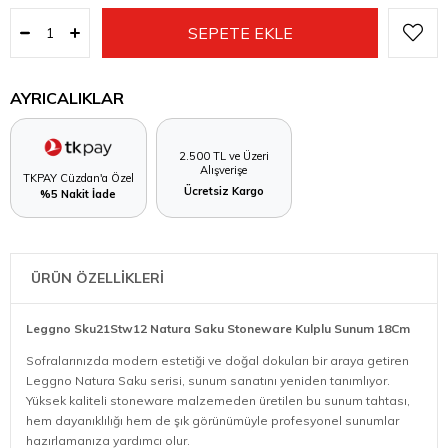
AYRICALIKLAR
2.500 TL ve Üzeri
Alışverişe
TKPAY Cüzdan'a Özel
Ücretsiz Kargo
%5 Nakit İade
ÜRÜN ÖZELLİKLERİ
Leggno Sku21Stw12 Natura Saku Stoneware Kulplu Sunum 18Cm
Sofralarınızda modern estetiği ve doğal dokuları bir araya getiren
Leggno Natura Saku serisi, sunum sanatını yeniden tanımlıyor.
Yüksek kaliteli stoneware malzemeden üretilen bu sunum tahtası,
hem dayanıklılığı hem de şık görünümüyle profesyonel sunumlar
hazırlamanıza yardımcı olur.