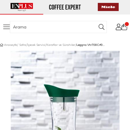
Anasayfa
Sofra
İçecek Servisi
Karaflar ve Sürahiler
Leggno Vtr708Crf01Gn Vetro Cam Sürahi 1,0Lt Yeşil Başlık