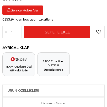
Gelince Haber Ver
₺193,97
'den başlayan taksitlerle
AYRICALIKLAR
2.500 TL ve Üzeri
Alışverişe
TKPAY Cüzdan'a Özel
Ücretsiz Kargo
%5 Nakit İade
ÜRÜN ÖZELLİKLERİ
LEGGNO VTR708CRF01GN VETRO CAM SÜRAHİ 1,0LT YEŞİL BAŞLIK
Devamını Göster