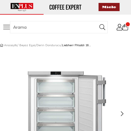
Anasayfa
Beyaz Eşya
Derin Dondurucu
Liebherr FNsddi 1624 NoFrost Tezgah Altı Derin Dondurucu Inox