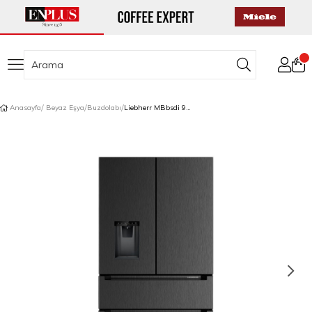
Anasayfa
Beyaz Eşya
Buzdolabı
Liebherr MBbsdi 9528 Plus BioFresh NoFrost Alttan Donduruculu Buzdolabı Black