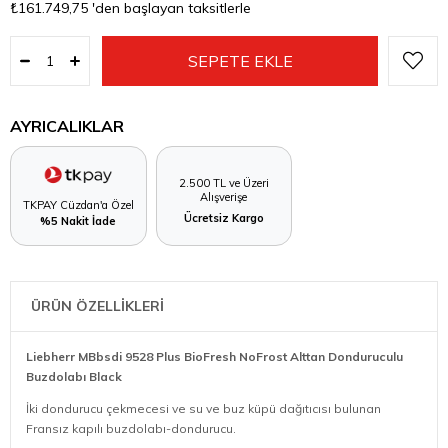
₺161.749,75
'den başlayan taksitlerle
AYRICALIKLAR
2.500 TL ve Üzeri
Alışverişe
TKPAY Cüzdan'a Özel
Ücretsiz Kargo
%5 Nakit İade
ÜRÜN ÖZELLİKLERİ
Liebherr MBbsdi 9528 Plus BioFresh NoFrost Alttan Donduruculu
Buzdolabı Black
İki dondurucu çekmecesi ve su ve buz küpü dağıtıcısı bulunan
Fransız kapılı buzdolabı-dondurucu.