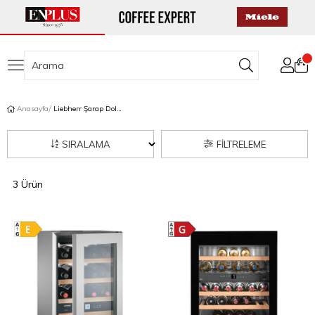
Anasayfa
Liebherr Şarap Dolapları
SIRALAMA
FILTRELEME
3 Ürün