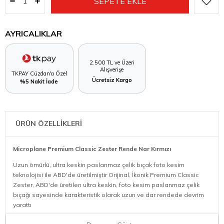
AYRICALIKLAR
2.500 TL ve Üzeri
Alışverişe
TKPAY Cüzdan'a Özel
Ücretsiz Kargo
%5 Nakit İade
ÜRÜN ÖZELLİKLERİ
Microplane Premium Classic Zester Rende Nar Kırmızı
Uzun ömürlü, ultra keskin paslanmaz çelik bıçak foto kesim
teknolojisi ile ABD'de üretilmiştir Orijinal, İkonik Premium Classic
Zester, ABD'de üretilen ultra keskin, foto kesim paslanmaz çelik
bıçağı sayesinde karakteristik olarak uzun ve dar rendede devrim
yarattı
400 mikro dişe sahip olup tüm turunçgiller, sert peynir,