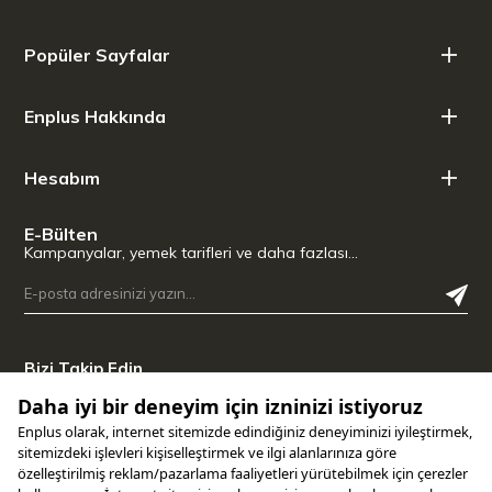
Çap: 24 cm
Kapasite: Standart kek tarifleri için ideal
Menşei: ABD
Popüler Sayfalar
Temizlik: Yapışmaz yüzeyin performansını uzun yıllar korumak
için elde yıkama önerilir.
Enplus Hakkında
Hesabım
E-Bülten
Kampanyalar, yemek tarifleri ve daha fazlası…
Bizi Takip Edin
Uygulamamızı İndirin