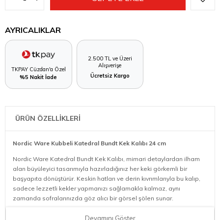
AYRICALIKLAR
2.500 TL ve Üzeri
Alışverişe
TKPAY Cüzdan'a Özel
Ücretsiz Kargo
%5 Nakit İade
ÜRÜN ÖZELLİKLERİ
Nordic Ware Kubbeli Katedral Bundt Kek Kalıbı 24 cm
Nordic Ware Katedral Bundt Kek Kalıbı, mimari detaylardan ilham
alan büyüleyici tasarımıyla hazırladığınız her keki görkemli bir
başyapıta dönüştürür. Keskin hatları ve derin kıvrımlarıyla bu kalıp,
sadece lezzetli kekler yapmanızı sağlamakla kalmaz, aynı
zamanda sofralarınızda göz alıcı bir görsel şölen sunar.
Mimari Tasarım:
Gotik katedral kubbelerini anımsatan detaylı
Devamını Göster