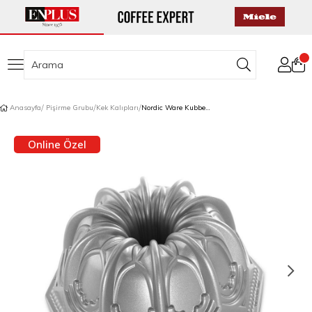
Anasayfa
Pişirme Grubu
Kek Kalıpları
Nordic Ware Kubbeli Katedral Bundt Kek Kalıbı 24 cm
Online Özel