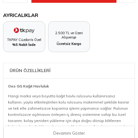
AYRICALIKLAR
2.500 TL ve Üzeri
Alışverişe
TKPAY Cüzdan'a Özel
Ücretsiz Kargo
%5 Nakit İade
ÜRÜN ÖZELLİKLERİ
Oxo GG Kağıt Havluluk
Hangi marka veya boyutta kağıt havlu rulosunu kullanırsanız
kullanın, yayla etkinleştirilen kolu rulosunu mükemmel şekilde kavrar
ve tek elle zahmetsizce koparma işlemi yapmanızı sağlar. Rulonun
kontrolsüzce açılmasını önleyen iç direnç sistemine sahip bu özel
tasarım; kolay yeniden yükleme için dışa doğru dönüp kilitlenen
kolu, dengeli ağırlıklı paslanmaz çelik tabanı ve fırçalanmış metal
estetiğiyle mutfak tezgahınızın vazgeçilmezi olur.
Devamını Göster