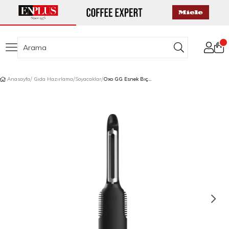
Anasayfa
Gıda Hazırlama
Soyacaklar
Oxo GG Esnek Bıçaklı Soyacak Siyah