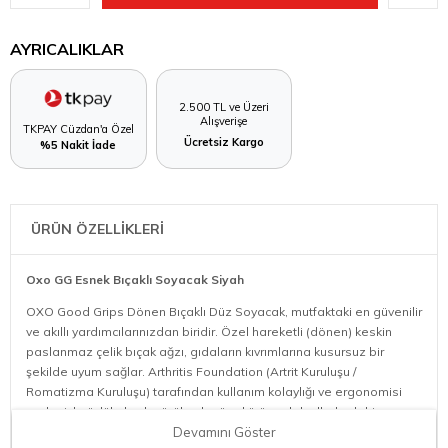
AYRICALIKLAR
2.500 TL ve Üzeri
Alışverişe
TKPAY Cüzdan'a Özel
Ücretsiz Kargo
%5 Nakit İade
ÜRÜN ÖZELLİKLERİ
Oxo GG Esnek Bıçaklı Soyacak Siyah
OXO Good Grips Dönen Bıçaklı Düz Soyacak, mutfaktaki en güvenilir
ve akıllı yardımcılarınızdan biridir. Özel hareketli (dönen) keskin
paslanmaz çelik bıçak ağzı, gıdaların kıvrımlarına kusursuz bir
şekilde uyum sağlar. Arthritis Foundation (Artrit Kuruluşu /
Romatizma Kuruluşu) tarafından kullanım kolaylığı ve ergonomisi
nedeniyle ödüle layık görülen bu özel ürün; ıslak ellerle dahi
kaymayan yumuşak dokulu sapı sayesinde elinizi yormaz ve güvenli
Devamını Göster