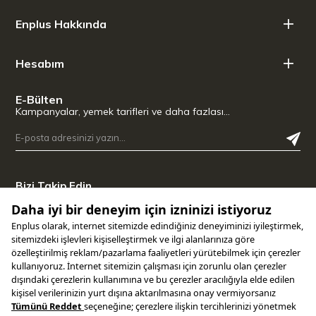
hijyenini daima koruyan bulaşık makinesine uyumlu pratik
Enplus Hakkında
yapı.
Teknik Detaylar ve Ölçüler:
Hesabım
Malzeme: Sağlam Paslanmaz Çelik, BPA İçermeyen Plastik
Yapı ve Yumuşak Tutuş Kulpları
E-Bülten
Özellik: Kolay boşaltma için paslanmaz çelik sallanan sepet
Kampanyalar, yemek tarifleri ve daha fazlası…
mekanizması
Uzunluk: 26,6 cm
Bizi Takip Edin
Uygulamamızı İndirin