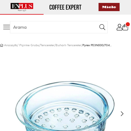
Anasayfa
Pişirme Grubu
Tencereler
Buharlı Tencereler
Pyrex P03N000/7046 Cam Buhar Sepeti 2 L