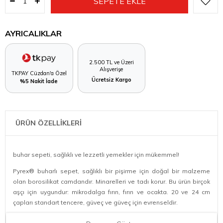
AYRICALIKLAR
2.500 TL ve Üzeri
Alışverişe
TKPAY Cüzdan'a Özel
Ücretsiz Kargo
%5 Nakit İade
ÜRÜN ÖZELLİKLERİ
buhar sepeti, sağlıklı ve lezzetli yemekler için mükemmel!
Pyrex® buharlı sepet, sağlıklı bir pişirme için doğal bir malzeme
olan borosilikat camdandır. Minarelleri ve tadı korur. Bu ürün birçok
aşçı için uygundur: mikrodalga fırın, fırın ve ocakta. 20 ve 24 cm
çapları standart tencere, güveç ve güveç için evrenseldir.
Anahtar özellikler: