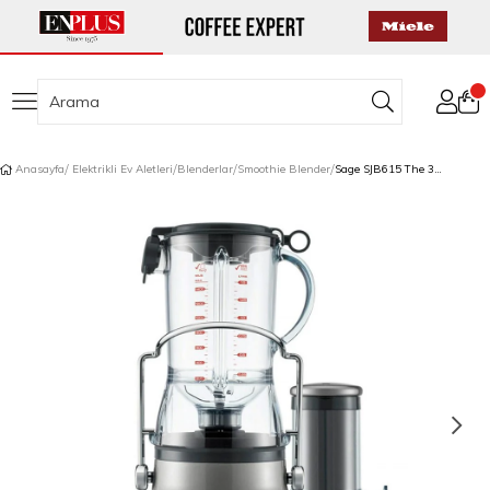
Anasayfa
Elektrikli Ev Aletleri
Blenderlar
Smoothie Blender
Sage SJB615 The 3X Bluicer™